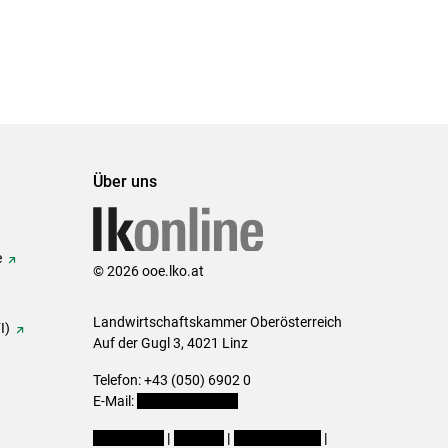
Über uns
e
© 2026 ooe.lko.at
Landwirtschaftskammer Oberösterreich
I)
Auf der Gugl 3, 4021 Linz
Telefon: +43 (050) 6902 0
E-Mail:
office@lk-ooe.at
Impressum
|
Kontakt
|
Gewinnspiele
|