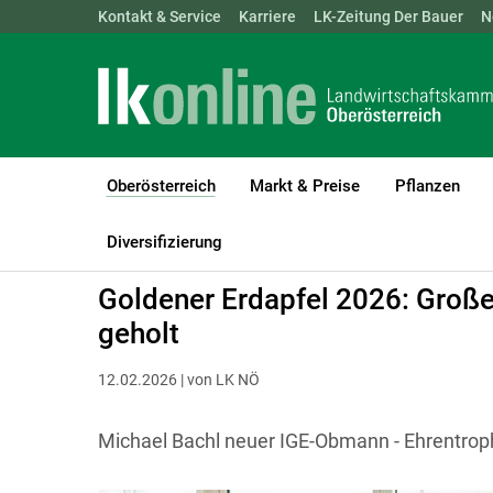
Landwirtschaftskammern:
Kontakt & Service
Karriere
ÖSTERREICH
LK-Zeitung Der Bauer
BGLD
KTN
N
Oberösterreich
Markt & Preise
Pflanzen
(current)1
LK Oberösterreich
Oberösterreich
Diversifizierung
Goldener Erdapfel 2026: Große
geholt
12.02.2026 | von LK NÖ
Michael Bachl neuer IGE-Obmann - Ehrentrop