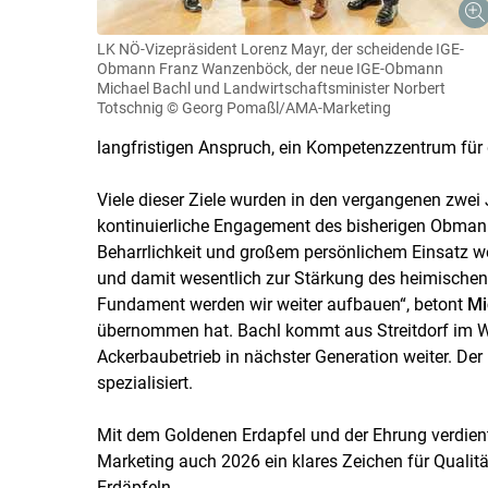
LK NÖ-Vizepräsident Lorenz Mayr, der scheidende IGE-
Obmann Franz Wanzenböck, der neue IGE-Obmann
Michael Bachl und Landwirtschaftsminister Norbert
Totschnig
© Georg Pomaßl/AMA-Marketing
langfristigen Anspruch, ein Kompetenzzentrum für q
Viele dieser Ziele wurden in den vergangenen zwei J
kontinuierliche Engagement des bisherigen Obmann
Beharrlichkeit und großem persönlichem Einsatz we
und damit wesentlich zur Stärkung des heimischen
Fundament werden wir weiter aufbauen“, betont
Mi
übernommen hat. Bachl kommt aus Streitdorf im We
Ackerbaubetrieb in nächster Generation weiter. De
spezialisiert.
Mit dem Goldenen Erdapfel und der Ehrung verdient
Marketing auch 2026 ein klares Zeichen für Qualitä
Erdäpfeln.