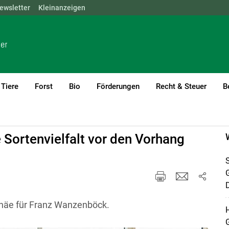
ewsletter
NÖ
OÖ
Kleinanzeigen
SBG
STMK
TIROL
VBG
WIEN
Tiere
Forst
Bio
Förderungen
Recht & Steuer
B
 Sortenvielfalt vor den Vorhang
S
D
häe für Franz Wanzenböck.
H