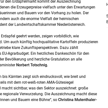
 für den Erdäpfelmarkt kommt der Auszeichnung
Skip to main content
H
denen die Erzeugerpreise vielfach unter den Erwartungen
 Bäuerinnen und Bauern vor den Vorhang zu holen. Der
S
sondern auch die enorme Vielfalt der heimischen
ident der Landwirtschaftskammer Niederösterreich.
rdapfel geehrt werden, zeigen vorbildlich, wie
rd. Um auch künftig hochqualitative Kartoffeln produzieren
triebe klare Zukunftsperspektiven. Dazu zählt
es EU-Agrarbudget. Ein herzliches Dankeschön für den
der Bevölkerung und herzliche Gratulation an alle
tsminister
Norbert Totschnig.
bis Kärnten zeigt sich eindrucksvoll, wie breit und
ßteils mit dem rot-weiß-roten AMA-Gütesiegel
el macht sichtbar, was den Sektor auszeichnet: große
ke regionale Verwurzelung. Die Auszeichnung macht diese
rinnen und Bauern eine Bühne“, so
Christina Mutenthaler-