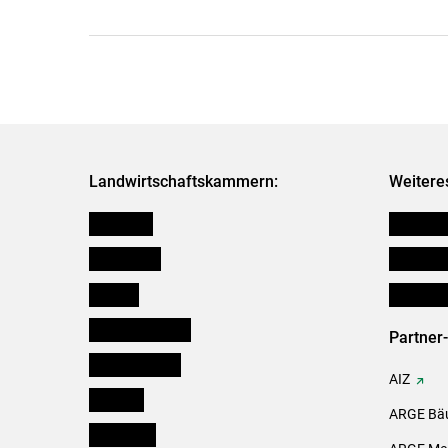
Landwirtschaftskammern:
Weitere
Österreich
Verbänd
Burgenland
Downloa
Kärnten
Initiativ
Niederösterreich
Partner
Oberösterreich
AIZ
Salzburg
ARGE Bäu
Steiermark