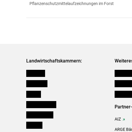
Pflanzenschutzmittelaufzeichnungen im Forst
Landwirtschaftskammern:
Weitere
Österreich
Verbänd
Burgenland
Downloa
Kärnten
Initiativ
Niederösterreich
Partner
Oberösterreich
AIZ
Salzburg
ARGE Bäu