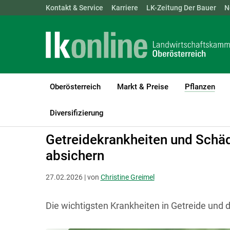
Landwirtschaftskammern:
Kontakt & Service
Karriere
ÖSTERREICH
LK-Zeitung Der Bauer
BGLD
KTN
N
Oberösterreich
Markt & Preise
Pflanzen
(cur
LK Oberösterreich
Pflanzen
Pflanzenschutz
Diversifizierung
Getreidekrankheiten und Schädl
absichern
27.02.2026 | von
Christine Greimel
Die wichtigsten Krankheiten in Getreide und