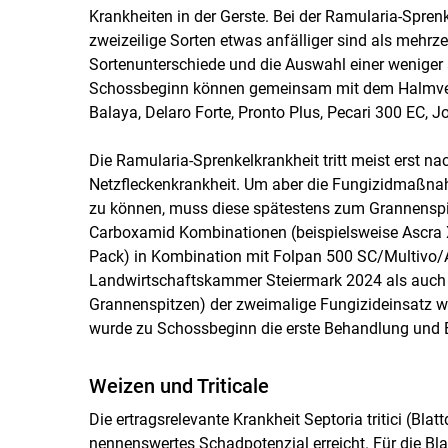
Krankheiten in der Gerste. Bei der Ramularia-Spren
zweizeilige Sorten etwas anfälliger sind als mehrze
Sortenunterschiede und die Auswahl einer weniger a
Schossbeginn können gemeinsam mit dem Halmverkü
Balaya, Delaro Forte, Pronto Plus, Pecari 300 EC, J
Die Ramularia-Sprenkelkrankheit tritt meist erst n
Netzfleckenkrankheit. Um aber die Fungizidmaßna
zu können, muss diese spätestens zum Grannensp
Carboxamid Kombinationen (beispielsweise Ascra Xpr
Pack) in Kombination mit Folpan 500 SC/Multivo/A
Landwirtschaftskammer Steiermark 2024 als auch
Grannenspitzen) der zweimalige Fungizideinsatz wi
wurde zu Schossbeginn die erste Behandlung und 
Weizen und Triticale
Die ertragsrelevante Krankheit Septoria tritici (Blat
nennenswertes Schadpotenzial erreicht. Für die B