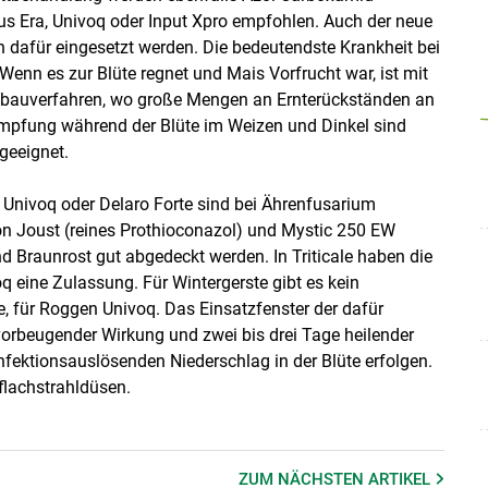
us Era, Univoq oder Input Xpro empfohlen. Auch der neue
dafür eingesetzt werden. Die bedeutendste Krankheit bei
 Wenn es zur Blüte regnet und Mais Vorfrucht war, ist mit
Anbauverfahren, wo große Mengen an Ernterückständen an
kämpfung während der Blüte im Weizen und Dinkel sind
 geeignet.
 Univoq oder Delaro Forte sind bei Ährenfusarium
n Joust (reines Prothioconazol) und Mystic 250 EW
 Braunrost gut abgedeckt werden. In Triticale haben die
oq eine Zulassung. Für Wintergerste gibt es kein
, für Roggen Univoq. Das Einsatzfenster der dafür
 vorbeugender Wirkung und zwei bis drei Tage heilender
fektionsauslösenden Niederschlag in der Blüte erfolgen.
flachstrahldüsen.
ZUM NÄCHSTEN
ARTIKEL