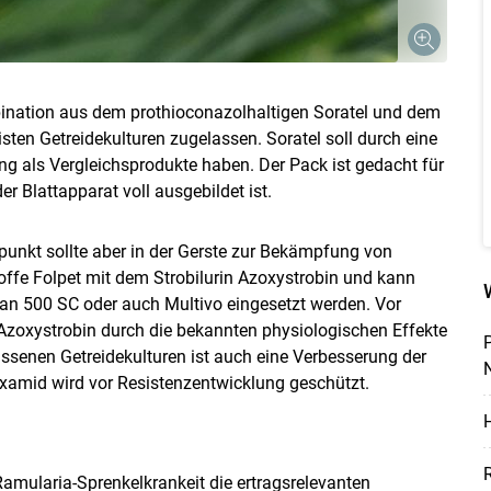
bination aus dem prothioconazolhaltigen Soratel und dem
sten Getreidekulturen zugelassen. Soratel soll durch eine
g als Vergleichsprodukte haben. Der Pack ist gedacht für
r Blattapparat voll ausgebildet ist.
punkt sollte aber in der Gerste zur Bekämpfung von
offe Folpet mit dem Strobilurin Azoxystrobin und kann
pan 500 SC oder auch Multivo eingesetzt werden. Vor
 Azoxystrobin durch die bekannten physiologischen Effekte
assenen Getreidekulturen ist auch eine Verbesserung der
N
amid wird vor Resistenzentwicklung geschützt.
H
R
Ramularia-Sprenkelkrankeit die ertragsrelevanten