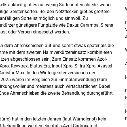
kelkrankheit gibt es nur wenig Sortenunterschiede, wobei
ilige Gerstensorten. Bei den Netzflecken gibt es größere
nfälligen Sorte ist möglich und sinnvoll. Zu
rzer günstigere Fungizide wie Daxur, Caramba, Sirena,
oust oder Verben eingesetzt werden.
ach dem Ährenschieben auf und somit etwas später als die
W
hme mit dem zweiten Halmverkürzereinsatz kombinieren
itzen abgeschlossen sein. Zum Einsatz kommen Azol-
A
o, Revytrex, Elatus Era, Input Xpro, Siltra Xpro, Avastel
mistar Max. In den Wintergerstenversuchen der
 2025 waren im Vergleich zur Einmalanwendung (zum
rkungsvoller und meistens auch wirtschaftlicher. Dabei
Ende Ährenschieben die zweite Behandlung durchgeführt.
H
tdürre) hat in den letzten Jahren (laut Warndienst) kein
lattbehandlung werden ebenfalls Azol-Carboxamid