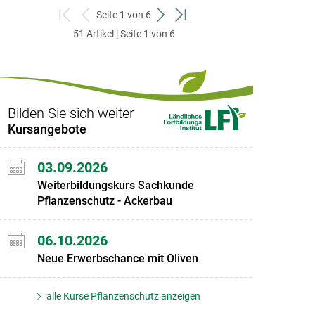
Seite 1 von 6
zum
zurück
weiter
zum
51 Artikel | Seite 1 von 6
ersten
zum
zum
letzten
Set
vorigen
nächsten
Set
Set
Set
Bilden Sie sich weiter
Kursangebote
03.09.2026
Weiterbildungskurs Sachkunde
Pflanzenschutz - Ackerbau
06.10.2026
Neue Erwerbschance mit Oliven
alle Kurse Pflanzenschutz anzeigen