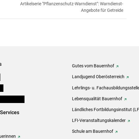
Artikelserie "Pflanzenschutz-Warndienst": Warndienst-
Angebote für Getreide
s
Gutes vom Bauernhof
e
Landjugend Oberösterreich
ds
Lehrlings- u. Fachausbildungsstell
en und Partner
Lebensqualität Bauernhof
Ländliches Fortbildungsinstitut (LF
-Services
LFI-Veranstaltungskalender
Schule am Bauernhof
erinnen