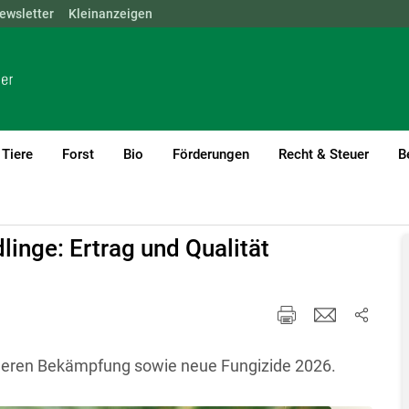
ewsletter
NÖ
OÖ
Kleinanzeigen
SBG
STMK
TIROL
VBG
WIEN
Tiere
Forst
Bio
Förderungen
Recht & Steuer
B
rent)1
inge: Ertrag und Qualität
 deren Bekämpfung sowie neue Fungizide 2026.