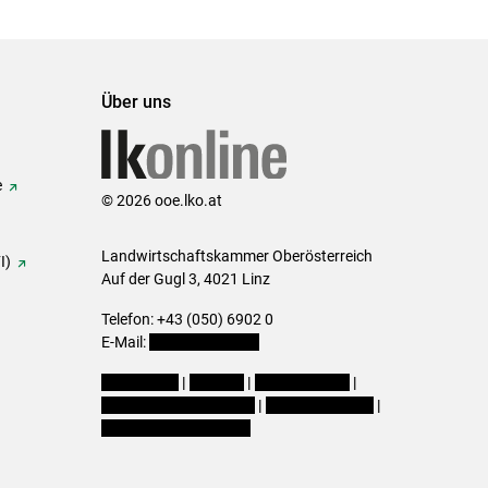
Über uns
e
© 2026 ooe.lko.at
Landwirtschaftskammer Oberösterreich
I)
Auf der Gugl 3, 4021 Linz
Telefon: +43 (050) 6902 0
E-Mail:
office@lk-ooe.at
Impressum
|
Kontakt
|
Gewinnspiele
|
Datenschutzerklärung
|
Barrierefreiheit
|
Cookie-Einstellungen