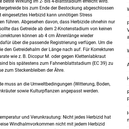
 beste Wirkung im 2- bis 4-Blattstadium erreicht wird.
ntergetreide bis zum Ende der Bestockung abgeschlossen
kt eingesetztes Herbizid kann unnötigen Stress
sten führen. Abgesehen davon, dass Herbizide ohnehin nur
sollte das Getreide ab dem 2-Knotenstadium von keinen
Korrekturen können ab 4 cm ­Ährenlänge wieder
dafür über die passende Registrierung verfügen. Um die
ie den Getreidehalm der Länge nach auf. Für Korrekturen
W
ate wie z. B. Dicopur M. oder gegen Klettenlabkraut
ind bis spätestens zum Fahnenblattstadium (EC 39) zu
A
ise zum Steckenbleiben der Ähre.
izide muss an die Umweltbedingungen (Witterung, Boden,
nkräuter sowie Kulturpflanzen angepasst werden.
H
 Temperatur und Verunkrautung: Nicht jedes Herbizid hat
weise Windhalmvorkommen nicht mit jedem Herbizid