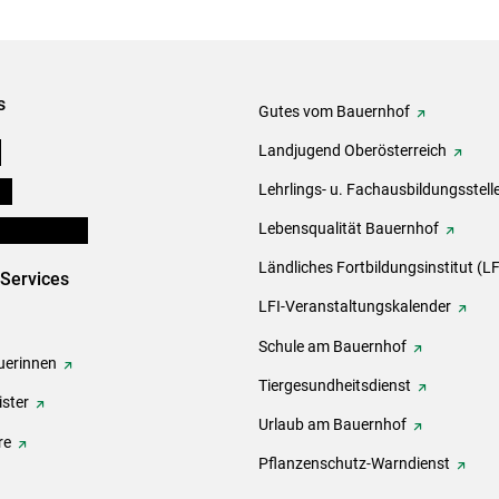
s
Gutes vom Bauernhof
e
Landjugend Oberösterreich
ds
Lehrlings- u. Fachausbildungsstell
en und Partner
Lebensqualität Bauernhof
Ländliches Fortbildungsinstitut (LF
-Services
LFI-Veranstaltungskalender
Schule am Bauernhof
erinnen
Tiergesundheitsdienst
ster
Urlaub am Bauernhof
re
Pflanzenschutz-Warndienst