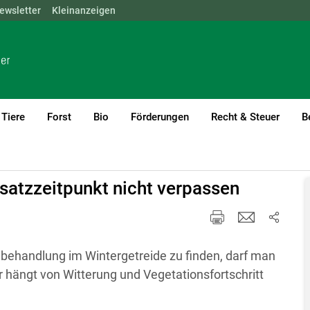
ewsletter
NÖ
OÖ
Kleinanzeigen
SBG
STMK
TIROL
VBG
WIEN
Tiere
Forst
Bio
Förderungen
Recht & Steuer
B
rent)1
satzzeitpunkt nicht verpassen
dbehandlung im Wintergetreide zu finden, darf man
r hängt von Witterung und Vegetationsfortschritt