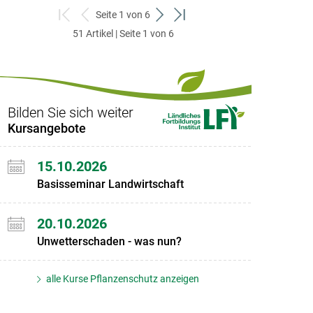
Seite 1 von 6
zum
zurück
weiter
zum
51 Artikel | Seite 1 von 6
ersten
zum
zum
letzten
Set
vorigen
nächsten
Set
Set
Set
Bilden Sie sich weiter
Kursangebote
15.10.2026
Basisseminar Landwirtschaft
20.10.2026
Unwetterschaden - was nun?
alle Kurse Pflanzenschutz anzeigen