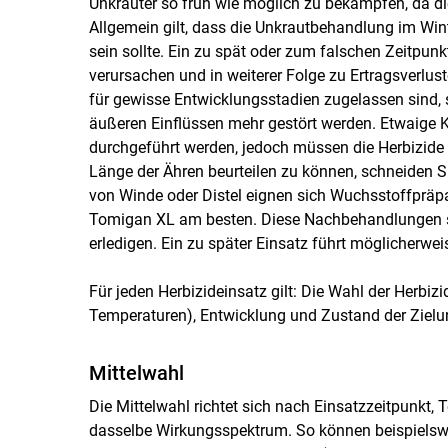
Unkräuter so früh wie möglich zu bekämpfen, da die
Allgemein gilt, dass die Unkrautbehandlung im Wi
sein sollte. Ein zu spät oder zum falschen Zeitpun
verursachen und in weiterer Folge zu Ertragsverlu
für gewisse Entwicklungsstadien zugelassen sind, 
äußeren Einflüssen mehr gestört werden. Etwaige 
durchgeführt werden, jedoch müssen die Herbizide 
Länge der Ähren beurteilen zu können, schneiden S
von Winde oder Distel eignen sich Wuchsstoffpräpar
Tomigan XL am besten. Diese Nachbehandlungen s
erledigen. Ein zu später Einsatz führt möglicherwe
Für jeden Herbizideinsatz gilt: Die Wahl der Herb
Temperaturen), Entwicklung und Zustand der Zielu
Mittelwahl
Die Mittelwahl richtet sich nach Einsatzzeitpunkt,
dasselbe Wirkungsspektrum. So können beispiels