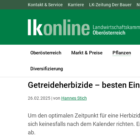
Landwirtschaftskammern:
Kontakt & Service
Karriere
ÖSTERREICH
LK-Zeitung Der Bauer
BGLD
KTN
N
Oberösterreich
Markt & Preise
Pflanzen
(cur
LK Oberösterreich
Pflanzen
Pflanzenschutz
Diversifizierung
Getreideherbizide – besten Ein
26.02.2025 | von
Hannes Stich
Um den optimalen Zeitpunkt für eine Herbizi
sich keinesfalls nach dem Kalender richten. E
ab.