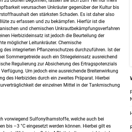
n zu blühen begonnen, lassen sie sich zum Teil nur mehr
barkeit verursachen Unkräuter gegenüber der Kultur bis
toffhaushalt den stärksten Schaden. Es ist daher also
Blüte zu erfassen und zu bekämpfen. Hierfür ist die
hanischen und chemischen Unkrautbekämpfungsverfahren
inen Herbizideinsatz ist jedoch die Beurteilung der
hte möglicher Leitunkräuter. Chemische
 des integrierten Pflanzenschutzes durchzuführen. Ist der
. bei Sommergetreide auch ein Striegeleinsatz ausreichend
mische Regulierung zur Absicherung des Ertragspotenzials
r Verfügung. Um jedoch eine ausreichende Breitenwirkung
g des Herbizides durch ein zweites Präparat. Hierbei
urverträglichkeit der einzelnen Mittel in der Tankmischung
N
H
ich vorwiegend Sulfonylharnstoffe, welche auch bei
en bis –3 °C eingesetzt werden können. Hierbei gilt es
R