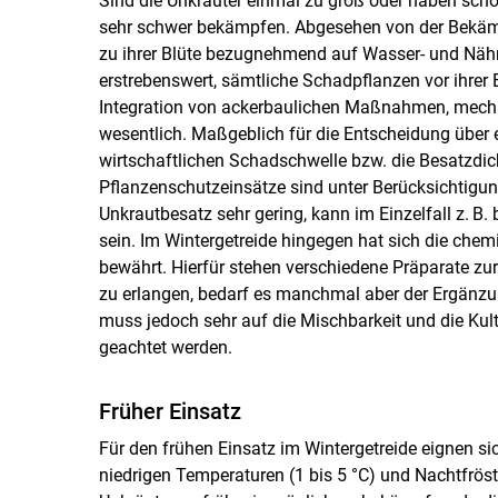
Sind die Unkräuter einmal zu groß oder haben scho
sehr schwer bekämpfen. Abgesehen von der Bekämpf
zu ihrer Blüte bezugnehmend auf Wasser- und Nährs
erstrebenswert, sämtliche Schadpflanzen vor ihrer 
Integration von ackerbaulichen Maßnahmen, mec
wesentlich. Maßgeblich für die Entscheidung über e
wirtschaftlichen Schadschwelle bzw. die Besatzdic
Pflanzenschutzeinsätze sind unter Berücksichtigung
Unkrautbesatz sehr gering, kann im Einzelfall z. B
sein. Im Wintergetreide hingegen hat sich die che
bewährt. Hierfür stehen verschiedene Präparate zu
zu erlangen, bedarf es manchmal aber der Ergänzun
muss jedoch sehr auf die Mischbarkeit und die Kult
geachtet werden.
Früher Einsatz
Für den frühen Einsatz im Wintergetreide eignen s
niedrigen Temperaturen (1 bis 5 °C) und Nachtfröst