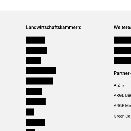
Landwirtschaftskammern:
Weitere
Österreich
Verbänd
Burgenland
Downloa
Kärnten
Initiativ
Niederösterreich
Partner
Oberösterreich
AIZ
Salzburg
ARGE Bäu
Steiermark
ARGE Mei
Tirol
Green Ca
Vorarlberg