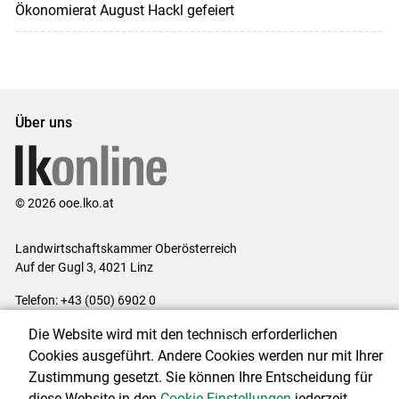
Ökonomierat August Hackl gefeiert
Über uns
© 2026 ooe.lko.at
Landwirtschaftskammer Oberösterreich
Auf der Gugl 3, 4021 Linz
Telefon: +43 (050) 6902 0
E-Mail:
office@lk-ooe.at
Die Website wird mit den technisch erforderlichen
Impressum
|
Kontakt
|
Gewinnspiele
|
Datenschutzerklärung
|
Cookies ausgeführt. Andere Cookies werden nur mit Ihrer
Barrierefreiheit
|
Cookie-Einstellungen
Zustimmung gesetzt. Sie können Ihre Entscheidung für
diese Website in den
Cookie-Einstellungen
jederzeit