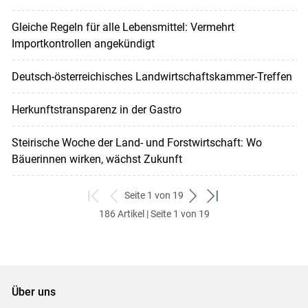
Gleiche Regeln für alle Lebensmittel: Vermehrt
Importkontrollen angekündigt
Deutsch-österreichisches Landwirtschaftskammer-Treffen
Herkunftstransparenz in der Gastro
Steirische Woche der Land- und Forstwirtschaft: Wo
Bäuerinnen wirken, wächst Zukunft
Seite 1 von 19
zum
zurück
weiter
zum
186 Artikel | Seite 1 von 19
ersten
zum
zum
letzten
Set
vorigen
nächsten
Set
Set
Set
Über uns