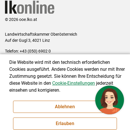
© 2026 ooe.lko.at
Landwirtschaftskammer Oberösterreich
Auf der Gugl 3, 4021 Linz
Telefon: +43 (050) 6902 0
E-Mail:
office@lk-ooe.at
Die Website wird mit den technisch erforderlichen
Impressum
|
Kontakt
|
Gewinnspiele
|
Datenschutzerklärung
|
Cookies ausgeführt. Andere Cookies werden nur mit Ihrer
Barrierefreiheit
|
Cookie-Einstellungen
Zustimmung gesetzt. Sie können Ihre Entscheidung für
diese Website in den
Cookie-Einstellungen
jederzeit
einsehen und korrigieren.
NEWSLETTER
Ablehnen
Erlauben