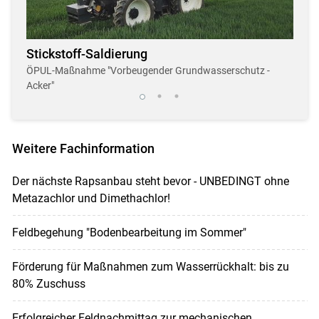
Stickstoff-Saldierung
Dro
r
ÖPUL-Maßnahme "Vorbeugender Grundwasserschutz -
Neue,
Acker"
Weitere Fachinformation
Der nächste Rapsanbau steht bevor - UNBEDINGT ohne
Metazachlor und Dimethachlor!
Feldbegehung "Bodenbearbeitung im Sommer"
Förderung für Maßnahmen zum Wasserrückhalt: bis zu
80% Zuschuss
Erfolgreicher Feldnachmittag zur mechanischen