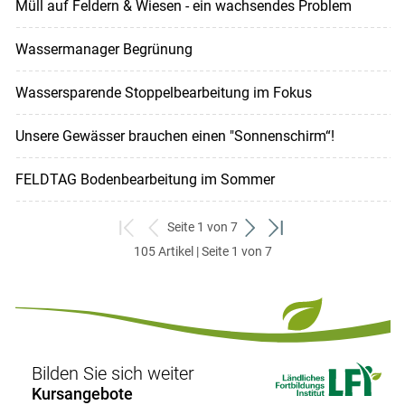
Müll auf Feldern & Wiesen - ein wachsendes Problem
Wassermanager Begrünung
Wassersparende Stoppelbearbeitung im Fokus
Unsere Gewässer brauchen einen "Sonnenschirm“!
FELDTAG Bodenbearbeitung im Sommer
Seite 1 von 7
zum
zurück
weiter
zum
105 Artikel | Seite 1 von 7
ersten
zum
zum
letzten
Set
vorigen
nächsten
Set
Set
Set
Bilden Sie sich weiter
Kursangebote