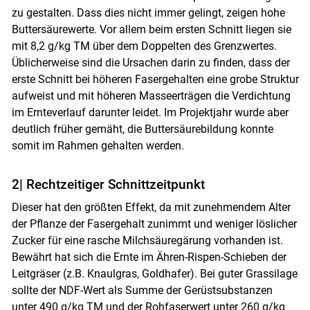
Skip to main content
zu gestalten. Dass dies nicht immer gelingt, zeigen hohe
Buttersäurewerte. Vor allem beim ersten Schnitt liegen sie
mit 8,2 g/​kg TM über dem Doppelten des Grenzwertes.
Üblicherweise sind die Ursachen darin zu finden, dass der
erste Schnitt bei höheren Fasergehalten eine grobe Struktur
aufweist und mit höheren Masseerträgen die Verdichtung
im Ernteverlauf darunter leidet. Im Projektjahr wurde aber
deutlich früher gemäht, die Buttersäurebildung konnte
somit im Rahmen gehalten werden.
2| Rechtzeitiger Schnittzeitpunkt
Dieser hat den größten Effekt, da mit zunehmendem Alter
der Pflanze der Fasergehalt zunimmt und weniger löslicher
Zucker für eine rasche Milchsäuregärung vorhanden ist.
Bewährt hat sich die Ernte im Ähren-Rispen-Schieben der
Leitgräser (z.B. Knaulgras, Goldhafer). Bei guter Grassilage
sollte der NDF-Wert als Summe der Gerüstsubstanzen
unter 490 g/​kg TM und der Rohfaserwert unter 260 g/​kg