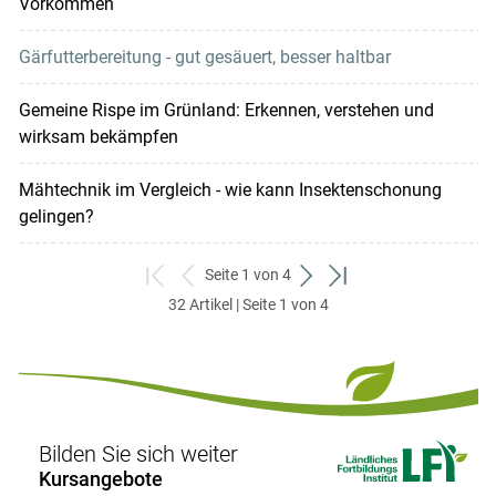
Vorkommen
Gärfutterbereitung - gut gesäuert, besser haltbar
Gemeine Rispe im Grünland: Erkennen, verstehen und
wirksam bekämpfen
Mähtechnik im Vergleich - wie kann Insektenschonung
gelingen?
Seite 1 von 4
zum
zurück
weiter
zum
32 Artikel | Seite 1 von 4
ersten
zum
zum
letzten
Set
vorigen
nächsten
Set
Set
Set
Bilden Sie sich weiter
Kursangebote