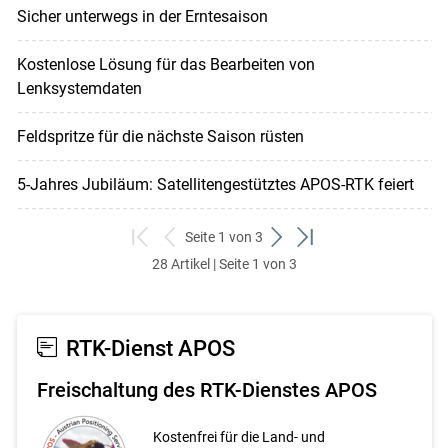
Sicher unterwegs in der Erntesaison
Kostenlose Lösung für das Bearbeiten von
Lenksystemdaten
Feldspritze für die nächste Saison rüsten
5-Jahres Jubiläum: Satellitengestütztes APOS-RTK feiert
Seite 1 von 3
zum
zurück
weiter
zum
28 Artikel | Seite 1 von 3
ersten
zum
zum
letzten
Set
vorigen
nächsten
Set
Set
Set
RTK-Dienst APOS
Freischaltung des RTK-Dienstes APOS
Kostenfrei für die Land- und