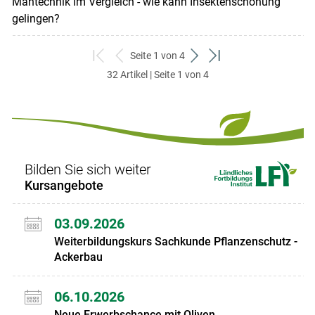
Mähtechnik im Vergleich - wie kann Insektenschonung
gelingen?
Seite 1 von 4
zum
zurück
weiter
zum
32 Artikel | Seite 1 von 4
ersten
zum
zum
letzten
Set
vorigen
nächsten
Set
Set
Set
Bilden Sie sich weiter
Kursangebote
03.09.2026
Weiterbildungskurs Sachkunde Pflanzenschutz -
Ackerbau
06.10.2026
Neue Erwerbschance mit Oliven