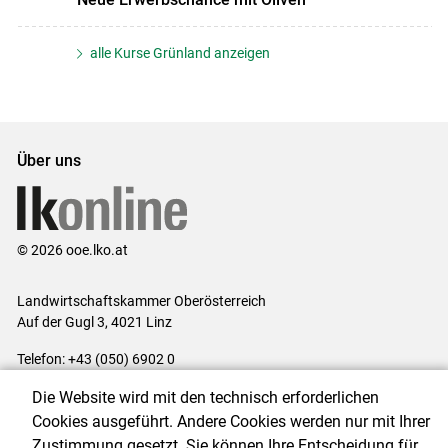
alle Kurse Grünland anzeigen
Über uns
© 2026 ooe.lko.at
Landwirtschaftskammer Oberösterreich
Auf der Gugl 3, 4021 Linz
Telefon: +43 (050) 6902 0
E-Mail:
office@lk-ooe.at
Die Website wird mit den technisch erforderlichen
Impressum
|
Kontakt
|
Gewinnspiele
|
Datenschutzerklärung
|
Cookies ausgeführt. Andere Cookies werden nur mit Ihrer
Barrierefreiheit
|
Cookie-Einstellungen
Zustimmung gesetzt. Sie können Ihre Entscheidung für