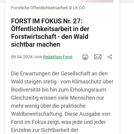
Einstellungen jederzeit einsehen und
korrigieren
Forstliche Öffentlichkeitsarbeit
© LK OÖ
Cookies Einstellungen
FORST IM FOKUS Nr. 27:
Öffentlichkeitsarbeit in der
Akzeptieren
Forstwirtschaft - den Wald
sichtbar machen
09.04.2026 | von
Redaktion Forst
Die Erwartungen der Gesellschaft an den
Wald steigen stetig - vom Klimaschutz über
Biodiversität bis hin zum Erholungsraum.
Gleichzeitig wissen viele Menschen nur
mehr wenig über die praktische
Waldbewirtschaftung. Diese Ausgabe von
Forst im Fokus zeigt, was jede und jeder
Einzelne zur Sichtbarkeit der