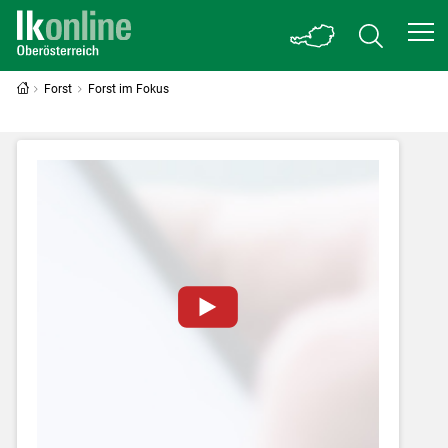
Forst
Forst im Fokus
Zum Abspielen von YouTube-Videos auf
dieser Website müssen Cookies gesetzt
werden
.
Für weitere Informationen lesen Sie bitte
unsere
Datenschutzerklärung
.Sie können Ihre
Entscheidung für diese Website in den Cookie-