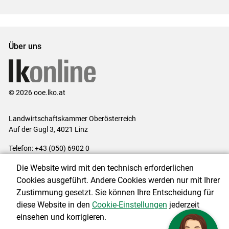
Über uns
© 2026 ooe.lko.at
Landwirtschaftskammer Oberösterreich
Auf der Gugl 3, 4021 Linz
Telefon: +43 (050) 6902 0
E-Mail:
office@lk-ooe.at
Die Website wird mit den technisch erforderlichen
Impressum
|
Kontakt
|
Gewinnspiele
|
Datenschutzerklärung
|
Cookies ausgeführt. Andere Cookies werden nur mit Ihrer
Barrierefreiheit
|
Cookie-Einstellungen
Zustimmung gesetzt. Sie können Ihre Entscheidung für
diese Website in den
Cookie-Einstellungen
jederzeit
einsehen und korrigieren.