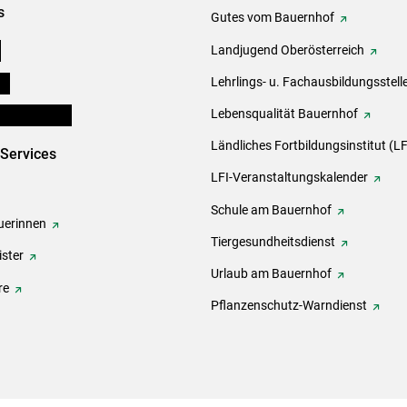
s
Gutes vom Bauernhof
e
Landjugend Oberösterreich
ds
Lehrlings- u. Fachausbildungsstell
en und Partner
Lebensqualität Bauernhof
Ländliches Fortbildungsinstitut (LF
-Services
LFI-Veranstaltungskalender
Schule am Bauernhof
erinnen
Tiergesundheitsdienst
ster
Urlaub am Bauernhof
re
Pflanzenschutz-Warndienst