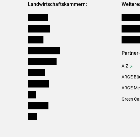
Landwirtschaftskammern:
Weitere
Österreich
Verbänd
Burgenland
Downloa
Kärnten
Initiativ
Niederösterreich
Partner
Oberösterreich
AIZ
Salzburg
ARGE Bäu
Steiermark
ARGE Mei
Tirol
Green Ca
Vorarlberg
Wien