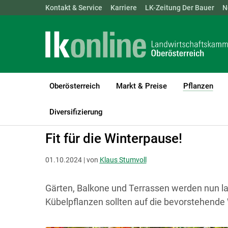
Landwirtschaftskammern:
Kontakt & Service
Karriere
ÖSTERREICH
LK-Zeitung Der Bauer
BGLD
KTN
N
Oberösterreich
Markt & Preise
Pflanzen
(cur
LK Oberösterreich
Pflanzen
Gemüse- und Zierpflanzenbau
G
Diversifizierung
Fit für die Winterpause!
01.10.2024 | von
Klaus Stumvoll
Gärten, Balkone und Terrassen werden nun l
Kübelpflanzen sollten auf die bevorstehende