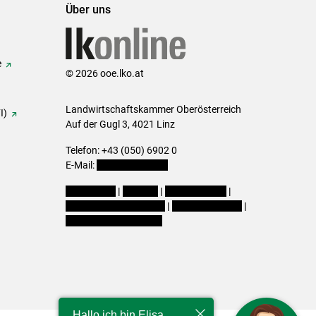
Über uns
e
© 2026 ooe.lko.at
Landwirtschaftskammer Oberösterreich
I)
Auf der Gugl 3, 4021 Linz
Telefon: +43 (050) 6902 0
E-Mail:
office@lk-ooe.at
Impressum
|
Kontakt
|
Gewinnspiele
|
Datenschutzerklärung
|
Barrierefreiheit
|
Cookie-Einstellungen
Hallo ich bin Elisa,