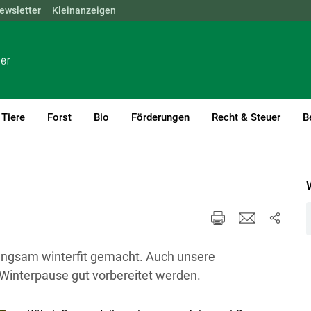
ewsletter
NÖ
OÖ
Kleinanzeigen
SBG
STMK
TIROL
VBG
WIEN
Tiere
Forst
Bio
Förderungen
Recht & Steuer
B
rent)1
emüse und Zierpflanzenbau Aktuell
angsam winterfit gemacht. Auch unsere
 Winterpause gut vorbereitet werden.