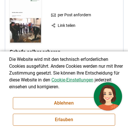
per Post anfordern
Link teilen
Schafe selber scheren
Die Website wird mit den technisch erforderlichen
Planung und Vorbereitung, Beschreibung der Neuseeländer
Cookies ausgeführt. Andere Cookies werden nur mit Ihrer
Methode und Information zur Schafwolle (Sortierung und
Wollverkauf)
Zustimmung gesetzt. Sie können Ihre Entscheidung für
diese Website in den
Cookie-Einstellungen
jederzeit
2 Euro
einsehen und korrigieren.
Ablehnen
Erlauben
per Post anfordern