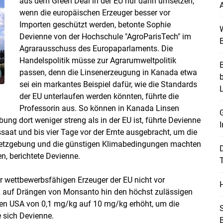
aus dem Green Deal in der EU nur dann umsetzen,
A
wenn die europäischen Erzeuger besser vor
Importen geschützt werden, betonte Sophie
W
Devienne von der Hochschule "AgroParisTech" im
B
Agrarausschuss des Europaparlaments. Die
Handelspolitik müsse zur Agrarumweltpolitik
B
Skip to main content
passen, denn die Linsenerzeugung in Kanada etwa
sei ein markantes Beispiel dafür, wie die Standards
n
der EU unterlaufen werden könnten, führte die
Professorin aus. So können in Kanada Linsen
G
bung dort weniger streng als in der EU ist, führte Devienne
I
saat und bis vier Tage vor der Ernte ausgebracht, um die
setzgebung und die günstigen Klimabedingungen machten
n, berichtete Devienne.
T
er wettbewerbsfähigen Erzeuger der EU nicht vor
H
2 auf Drängen von Monsanto hin den höchst zulässigen
en USA von 0,1 mg/kg auf 10 mg/kg erhöht, um die
S
e sich Devienne.