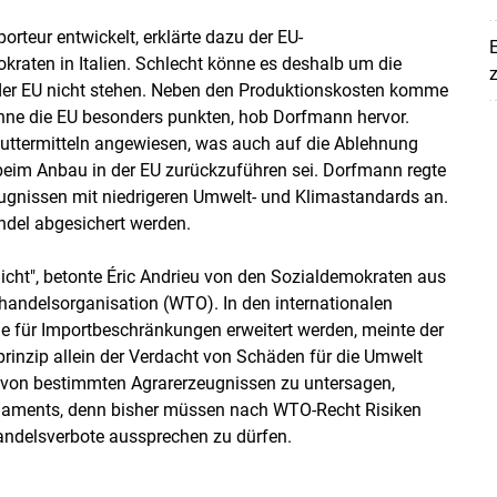
teur entwickelt, erklärte dazu der EU-
E
raten in Italien. Schlecht könne es deshalb um die
z
der EU nicht stehen. Neben den Produktionskosten komme
könne die EU besonders punkten, hob Dorfmann hervor.
ßfuttermitteln angewiesen, was auch auf die Ablehnung
eim Anbau in der EU zurückzuführen sei. Dorfmann regte
eugnissen mit niedrigeren Umwelt- und Klimastandards an.
ndel abgesichert werden.
cht", betonte Éric Andrieu von den Sozialdemokraten aus
thandelsorganisation (WTO). In den internationalen
e für Importbeschränkungen erweitert werden, meinte der
rinzip allein der Verdacht von Schäden für die Umwelt
t von bestimmten Agrarerzeugnissen zu untersagen,
rlaments, denn bisher müssen nach WTO-Recht Risiken
andelsverbote aussprechen zu dürfen.