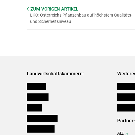
ZUM VORIGEN
ARTIKEL
LKÖ: Österreichs Pflanzenbau auf höchstem Qualitäts-
und Sicherheitsniveau
Landwirtschaftskammern:
Weitere
Österreich
Verbänd
Burgenland
Downloa
Kärnten
Initiativ
Niederösterreich
Partner
Oberösterreich
AIZ