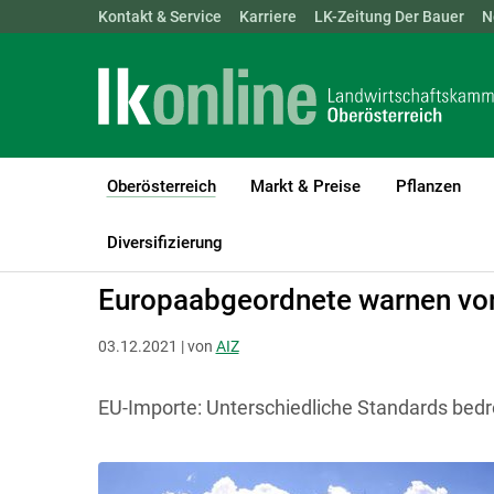
Landwirtschaftskammern:
Kontakt & Service
Karriere
ÖSTERREICH
LK-Zeitung Der Bauer
BGLD
KTN
N
Oberösterreich
Markt & Preise
Pflanzen
(current)1
LK Oberösterreich
Oberösterreich
Diversifizierung
Europaabgeordnete warnen vo
03.12.2021 | von
AIZ
EU-Importe: Unterschiedliche Standards bedr