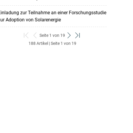
inladung zur Teilnahme an einer Forschungsstudie
ur Adoption von Solarenergie
Seite 1 von 19
zum
zurück
weiter
zum
188 Artikel | Seite 1 von 19
ersten
zum
zum
letzten
Set
vorigen
nächsten
Set
Set
Set