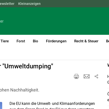
ewsletter
NÖ
OÖ
Kleinanzeigen
SBG
STMK
TIROL
VBG
WIEN
Tiere
Forst
Bio
Förderungen
Recht & Steuer
B
r "Umweltdumping"
H
ohen Nachhaltigkeit.
Ö
e
Die EU kann die Umwelt- und Klimaanforderungen