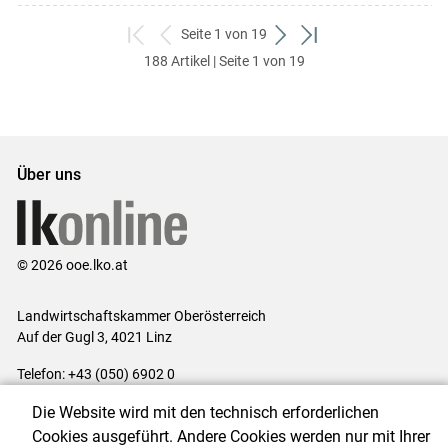
Seite 1 von 19
zum
zurück
weiter
zum
188 Artikel | Seite 1 von 19
ersten
zum
zum
letzten
Set
vorigen
nächsten
Set
Set
Set
Über uns
© 2026 ooe.lko.at
Landwirtschaftskammer Oberösterreich
Auf der Gugl 3, 4021 Linz
Telefon: +43 (050) 6902 0
E-Mail:
office@lk-ooe.at
Die Website wird mit den technisch erforderlichen
Impressum
|
Kontakt
|
Gewinnspiele
|
Datenschutzerklärung
|
Cookies ausgeführt. Andere Cookies werden nur mit Ihrer