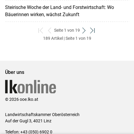
Steirische Woche der Land- und Forstwirtschaft: Wo
Bäuerinnen wirken, wächst Zukunft
Seite 1 von 19
zum
zurück
weiter
zum
189 Artikel | Seite 1 von 19
ersten
zum
zum
letzten
Set
vorigen
nächsten
Set
Set
Set
Über uns
© 2026 ooe.lko.at
Landwirtschaftskammer Oberösterreich
Auf der Gugl 3, 4021 Linz
Telefon: +43 (050) 6902 0