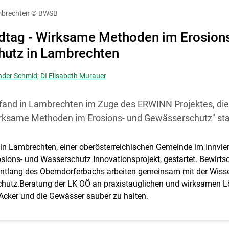
diese Website in den Cookie-Einstellungen jederzeit einsehen un
mbrechten
© BWSB
Cookies Einstellungen
Akzeptieren
tag - Wirksame Methoden im Erosions
utz in Lambrechten
nder Schmid; DI Elisabeth Murauer
fand in Lambrechten im Zuge des ERWINN Projektes, die
rksame Methoden im Erosions- und Gewässerschutz" sta
Skip to main content
n Lambrechten, einer oberösterreichischen Gemeinde im Innviert
sions- und Wasserschutz Innovationsprojekt, gestartet. Bewirts
entlang des Oberndorferbachs arbeiten gemeinsam mit der Wiss
chutz.Beratung der LK OÖ an praxistauglichen und wirksamen 
cker und die Gewässer sauber zu halten.