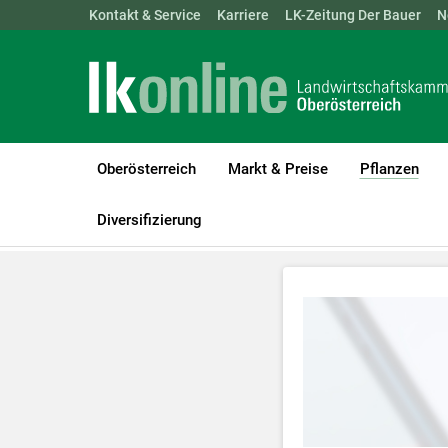
Landwirtschaftskammern:
Kontakt & Service
Karriere
ÖSTERREICH
LK-Zeitung Der Bauer
BGLD
KTN
N
Oberösterreich
Markt & Preise
Pflanzen
(cur
LK Oberösterreich
Pflanzen
Videos Pflanzenbau
Videos Zuc
Diversifizierung
Zum Abspielen 
Für weitere I