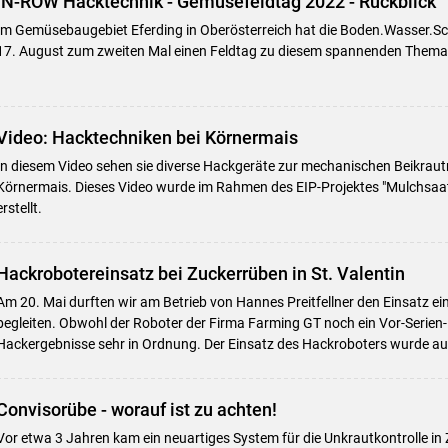
IN-ROW Hacktechnik - Gemüsefeldtag 2022 - Rückblick
Im Gemüsebaugebiet Eferding in Oberösterreich hat die Boden.Wasser.S
17. August zum zweiten Mal einen Feldtag zu diesem spannenden Thema
Video: Hacktechniken bei Körnermais
In diesem Video sehen sie diverse Hackgeräte zur mechanischen Beikrautr
Körnermais. Dieses Video wurde im Rahmen des EIP-Projektes "Mulchsaa
erstellt.
Hackrobotereinsatz bei Zuckerrüben in St. Valentin
Am 20. Mai durften wir am Betrieb von Hannes Preitfellner den Einsatz e
begleiten. Obwohl der Roboter der Firma Farming GT noch ein Vor-Serien-
Hackergebnisse sehr in Ordnung. Der Einsatz des Hackroboters wurde auc
Convisorübe - worauf ist zu achten!
Vor etwa 3 Jahren kam ein neuartiges System für die Unkrautkontrolle in