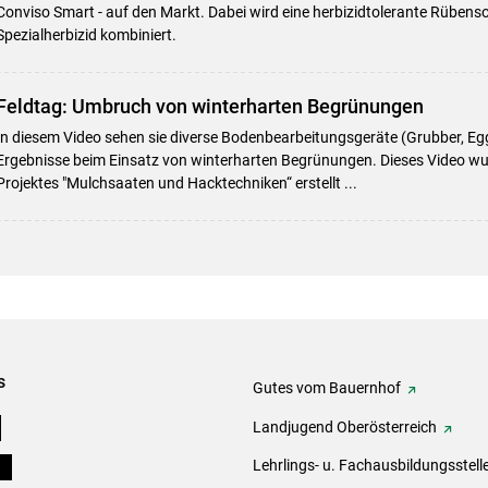
Conviso Smart - auf den Markt. Dabei wird eine herbizidtolerante Rübenso
Spezialherbizid kombiniert.
Feldtag: Umbruch von winterharten Begrünungen
In diesem Video sehen sie diverse Bodenbearbeitungsgeräte (Grubber, Eg
Ergebnisse beim Einsatz von winterharten Begrünungen. Dieses Video w
Projektes "Mulchsaaten und Hacktechniken“ erstellt ...
s
Gutes vom Bauernhof
e
Landjugend Oberösterreich
ds
Lehrlings- u. Fachausbildungsstell