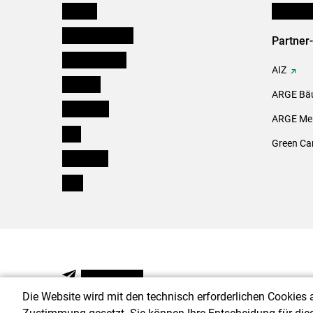
Kärnten
Initiativ
Niederösterreich
Partner
Oberösterreich
AIZ
Salzburg
ARGE Bäu
Steiermark
ARGE Mei
Tirol
Green Ca
Vorarlberg
Wien
NEWSLETTER
Die Website wird mit den technisch erforderlichen Cookies 