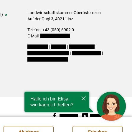
Landwirtschaftskammer Oberösterreich
I)
Auf der Gugl 3, 4021 Linz
Telefon: +43 (050) 6902 0
E-Mail:
office@lk-ooe.at
Impressum
|
Kontakt
|
Gewinnspiele
|
Datenschutzerklärung
|
Barrierefreiheit
|
Cookie-Einstellungen
Hallo ich bin Elisa,
wie kann ich helfen?
Facebook
Youtube