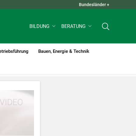
Bundesländer +
QUICK LINKS +
BILDUNG
BERATUNG
etriebsführung
Bauen, Energie & Technik
tzt werden
.
nnen Ihre