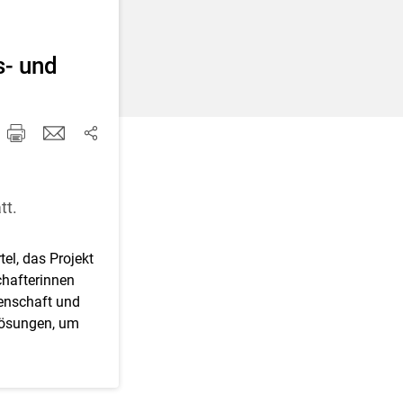
d korrigieren
- und
tt.
el, das Projekt
chafterinnen
enschaft und
Lösungen, um