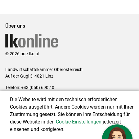
Über uns
© 2026 ooe.lko.at
Landwirtschaftskammer Oberösterreich
Auf der Gugl 3, 4021 Linz
Telefon: +43 (050) 6902 0
E-Mail:
office@lk-ooe.at
Die Website wird mit den technisch erforderlichen
Impressum
|
Kontakt
|
Gewinnspiele
|
Datenschutzerklärung
|
Cookies ausgeführt. Andere Cookies werden nur mit Ihrer
Barrierefreiheit
|
Cookie-Einstellungen
Zustimmung gesetzt. Sie können Ihre Entscheidung für
diese Website in den
Cookie-Einstellungen
jederzeit
einsehen und korrigieren.