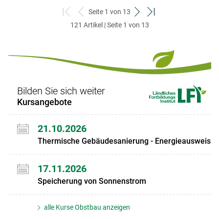
Seite 1 von 13
zum
zurück
weiter
zum
121 Artikel | Seite 1 von 13
ersten
zum
zum
letzten
Set
vorigen
nächsten
Set
Set
Set
Bilden Sie sich weiter
Kursangebote
21.10.2026
Thermische Gebäudesanierung - Energieausweis
17.11.2026
Speicherung von Sonnenstrom
alle Kurse Obstbau anzeigen