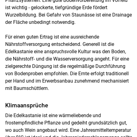
Pflanzsystemen. Eine gute Bodenvorbereitung im Vorfeld
ist wichtig - gelockerte, tiefgründige Erde fördert
Wurzelbildung. Bei Gefahr von Staunässe ist eine Drainage
der Fläche unbedingt notwendig.
Für einen guten Ertrag ist eine ausreichende
Nährstoffversorgung entscheidend. Generell ist die
Edelkastanie eine anspruchsvolle Kultur was den Boden,
die Nährstoff- und die Wasserversorgung angeht. Für eine
zielgerechte Düngung ist die regelmäßige Durchführung
von Bodenproben empfohlen. Die Ernte erfolgt traditionell
per Hand und im Erwerbsanbau zunehmend mechanisiert
mit Baumschüttlern.
Klimaansprüche
Die Edelkastanie ist eine wärmeliebende und
frostempfindliche Pflanze und gedeiht grundsätzlich gut,
Skip to main content
wo auch Wein angebaut wird. Eine Jahresmitteltemperatur