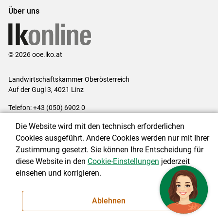
Über uns
© 2026 ooe.lko.at
Landwirtschaftskammer Oberösterreich
Auf der Gugl 3, 4021 Linz
Telefon: +43 (050) 6902 0
E-Mail:
office@lk-ooe.at
Die Website wird mit den technisch erforderlichen
Impressum
|
Kontakt
|
Gewinnspiele
|
Datenschutzerklärung
|
Cookies ausgeführt. Andere Cookies werden nur mit Ihrer
Barrierefreiheit
|
Cookie-Einstellungen
Zustimmung gesetzt. Sie können Ihre Entscheidung für
diese Website in den
Cookie-Einstellungen
jederzeit
einsehen und korrigieren.
NEWSLETTER
Ablehnen