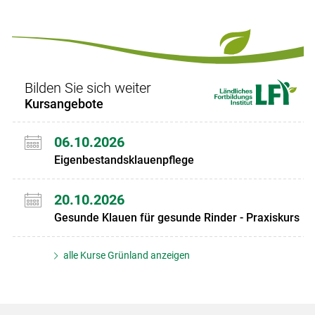
Set
vorigen
nächsten
Set
Set
Set
Bilden Sie sich weiter
Kursangebote
06.10.2026
Eigenbestandsklauenpflege
20.10.2026
Gesunde Klauen für gesunde Rinder - Praxiskurs
alle Kurse Grünland anzeigen