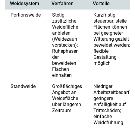
Weidesystem
Verfahren
Vorteile
Portionsweide
Stetig
Kurzfristig
zusätzliche
steuerbar; steile
Weidefläche
Flächen können
anbieten
bei geeigneter
(Weidezaun
Witterung gezielt
vorstecken);
beweidet werden;
Ruhephasen
flexible
der
Gestaltung
beweideten
möglich
Flächen
einhalten
Standweide
Großflächiges
Niedriger
Angebot an
Arbeitszeitbedarf;
Weidefläche
geringere
über längeren
Anfälligkeit auf
Zeitraum
Trittschäden;
einfache
Weideführung