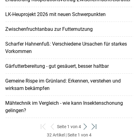
LK-Heuprojekt 2026 mit neuen Schwerpunkten
Zwischenfruchtanbau zur Futternutzung
Scharfer Hahnenfuß: Verschiedene Ursachen für starkes
Vorkommen
Gärfutterbereitung - gut gesäuert, besser haltbar
Gemeine Rispe im Grünland: Erkennen, verstehen und
wirksam bekämpfen
Mähtechnik im Vergleich - wie kann Insektenschonung
gelingen?
Seite 1 von 4
zum
zurück
weiter
zum
32 Artikel | Seite 1 von 4
ersten
zum
zum
letzten