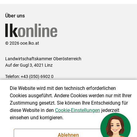
Über uns
© 2026 ooe.lko.at
Landwirtschaftskammer Oberösterreich
Auf der Gugl 3, 4021 Linz
Telefon: +43 (050) 6902 0
E-Mail:
office@lk-ooe.at
Die Website wird mit den technisch erforderlichen
Impressum
|
Kontakt
|
Gewinnspiele
|
Datenschutzerklärung
|
Cookies ausgeführt. Andere Cookies werden nur mit Ihrer
Barrierefreiheit
|
Cookie-Einstellungen
Zustimmung gesetzt. Sie können Ihre Entscheidung für
diese Website in den
Cookie-Einstellungen
jederzeit
einsehen und korrigieren.
NEWSLETTER
Ablehnen