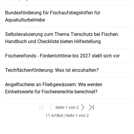
Bundesförderung für Fischaufstiegshilfen für
Aquakulturbetriebe
Selbstevaluierung zum Thema Tierschutz bei Fischen:
Handbuch und Checkliste bieten Hilfestellung
Fischereifonds - Förderrichtlinie bis 2027 stellt sich vor
Teichflächenförderung: Was ist einzuhalten?
Angelfischerei an Fließgewässern: Wie werden
Einheitswerte für Fischereirechte berechnet?
Seite 1 von 2
zum
zurück
weiter
zum
11 Artikel | Seite 1 von 2
ersten
zum
zum
letzten
Set
vorigen
nächsten
Set
Set
Set