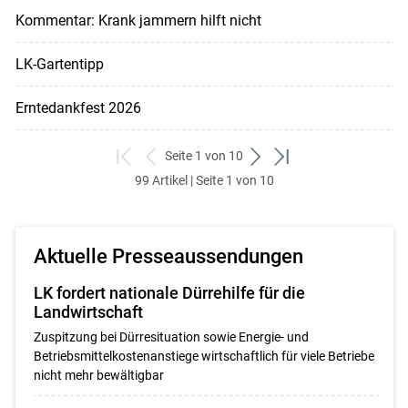
Kommentar: Krank jammern hilft nicht
LK-Gartentipp
Erntedankfest 2026
Seite 1 von 10
zum
zurück
weiter
zum
99 Artikel | Seite 1 von 10
ersten
zum
zum
letzten
Set
vorigen
nächsten
Set
Set
Set
Aktuelle Presseaussendungen
LK fordert nationale Dürrehilfe für die
Landwirtschaft
Zuspitzung bei Dürresituation sowie Energie- und
Betriebsmittelkostenanstiege wirtschaftlich für viele Betriebe
nicht mehr bewältigbar