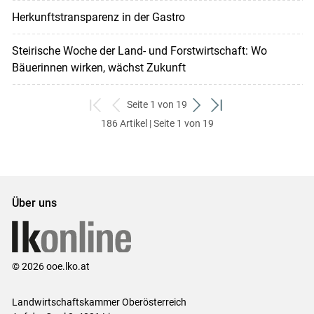
Herkunftstransparenz in der Gastro
Steirische Woche der Land- und Forstwirtschaft: Wo
Bäuerinnen wirken, wächst Zukunft
Seite 1 von 19
zum
zurück
weiter
zum
186 Artikel | Seite 1 von 19
ersten
zum
zum
letzten
Set
vorigen
nächsten
Set
Set
Set
Über uns
© 2026 ooe.lko.at
Landwirtschaftskammer Oberösterreich