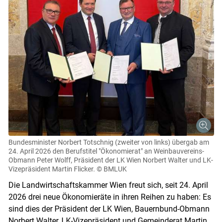
Bundesminister Norbert Totschnig (zweiter von links) übergab am
24. April 2026 den Berufstitel "Ökonomierat" an Weinbauvereins-
Obmann Peter Wolff, Präsident der LK Wien Norbert Walter und LK-
Vizepräsident Martin Flicker.
© BMLUK
Die Landwirtschaftskammer Wien freut sich, seit 24. April
2026 drei neue Ökonomieräte in ihren Reihen zu haben: Es
sind dies der Präsident der LK Wien, Bauernbund-Obmann
Norbert Walter, LK-Vizepräsident und Gemeinderat Martin