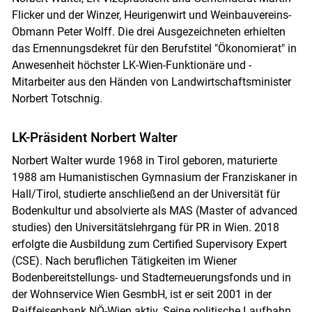
Flicker und der Winzer, Heurigenwirt und Weinbauvereins-
Obmann Peter Wolff. Die drei Ausgezeichneten erhielten
das Ernennungsdekret für den Berufstitel "Ökonomierat" in
Anwesenheit höchster LK-Wien-Funktionäre und -
Mitarbeiter aus den Händen von Landwirtschaftsminister
Norbert Totschnig.
LK-Präsident Norbert Walter
Norbert Walter wurde 1968 in Tirol geboren, maturierte
Skip to main content
1988 am Humanistischen Gymnasium der Franziskaner in
Hall/Tirol, studierte anschließend an der Universität für
Bodenkultur und absolvierte als MAS (Master of advanced
studies) den Universitätslehrgang für PR in Wien. 2018
erfolgte die Ausbildung zum Certified Supervisory Expert
(CSE). Nach beruflichen Tätigkeiten im Wiener
Bodenbereitstellungs- und Stadterneuerungsfonds und in
der Wohnservice Wien GesmbH, ist er seit 2001 in der
Raiffeisenbank NÖ-Wien aktiv. Seine politische Laufbahn