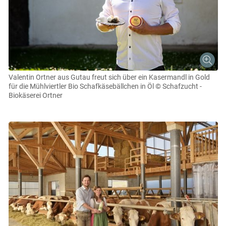
Valentin Ortner aus Gutau freut sich über ein Kasermandl in Gold
für die Mühlviertler Bio Schafkäsebällchen in Öl
© Schafzucht -
Biokäserei Ortner