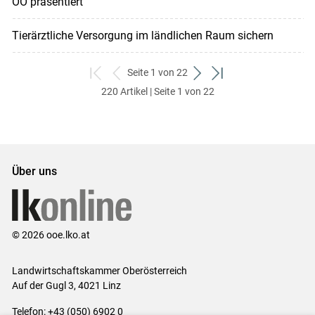
OÖ präsentiert
Tierärztliche Versorgung im ländlichen Raum sichern
Seite 1 von 22
zum
zurück
weiter
zum
220 Artikel | Seite 1 von 22
ersten
zum
zum
letzten
Set
vorigen
nächsten
Set
Set
Set
Über uns
© 2026 ooe.lko.at
Landwirtschaftskammer Oberösterreich
Auf der Gugl 3, 4021 Linz
Telefon: +43 (050) 6902 0