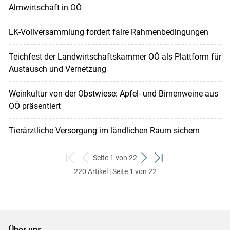
Almwirtschaft in OÖ
LK-Vollversammlung fordert faire Rahmenbedingungen
Teichfest der Landwirtschaftskammer OÖ als Plattform für
Austausch und Vernetzung
Weinkultur von der Obstwiese: Apfel- und Birnenweine aus
OÖ präsentiert
Tierärztliche Versorgung im ländlichen Raum sichern
Seite 1 von 22
zum
zurück
weiter
zum
220 Artikel | Seite 1 von 22
ersten
zum
zum
letzten
Set
vorigen
nächsten
Set
Set
Set
Über uns