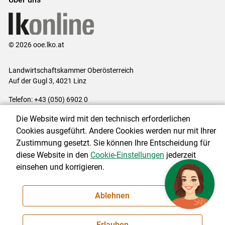
© 2026 ooe.lko.at
Landwirtschaftskammer Oberösterreich
Auf der Gugl 3, 4021 Linz
Telefon: +43 (050) 6902 0
E-Mail:
office@lk-ooe.at
Die Website wird mit den technisch erforderlichen
Impressum
|
Kontakt
|
Gewinnspiele
|
Datenschutzerklärung
|
Cookies ausgeführt. Andere Cookies werden nur mit Ihrer
Barrierefreiheit
|
Cookie-Einstellungen
Zustimmung gesetzt. Sie können Ihre Entscheidung für
diese Website in den
Cookie-Einstellungen
jederzeit
einsehen und korrigieren.
NEWSLETTER
Ablehnen
Erlauben