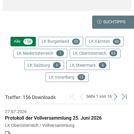
SUCHTIPPS
Alle
LK Burgenland
LK Kärnten
156
30
40
LK Niederösterreich
LK Oberösterreich
1
63
LK Salzburg
LK Steiermark
6
4
LK Vorarlberg
12
Seite 1 von 16
Treffer: 156 Downloads
zum
zurück
weiter
zum
ersten
zum
zum
letzt
Skip to main content
27.07.2026
Set
vorigen
nächsten
Set
Protokoll der Vollversammlung 25. Juni 2026
Set
Set
LK Oberösterreich / Vollversammlung