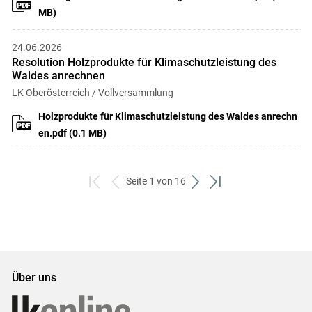
MB)
24.06.2026
Resolution Holzprodukte für Klimaschutzleistung des
Waldes anrechnen
LK Oberösterreich / Vollversammlung
Holzprodukte für Klimaschutzleistung des Waldes anrechn
en.pdf (0.1 MB)
Seite 1 von 16
zum
zurück
weiter
zum
ersten
zum
zum
letzten
Set
vorigen
nächsten
Set
Set
Set
Über uns