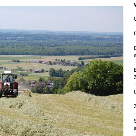
D
D
s
E
Z
Skip to main content