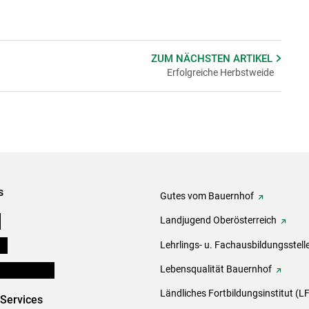
ZUM NÄCHSTEN
ARTIKEL
Erfolgreiche Herbstweide
s
Gutes vom Bauernhof
e
Landjugend Oberösterreich
ds
Lehrlings- u. Fachausbildungsstell
en und Partner
Lebensqualität Bauernhof
Ländliches Fortbildungsinstitut (LF
-Services