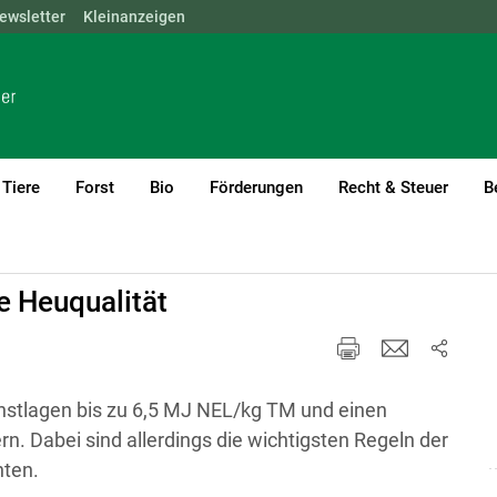
ewsletter
NÖ
OÖ
Kleinanzeigen
SBG
STMK
TIROL
VBG
WIEN
Tiere
Forst
Bio
Förderungen
Recht & Steuer
B
rent)1
e Heuqualität
nstlagen bis zu 6,5 MJ NEL/kg TM und einen
rn. Dabei sind allerdings die wichtigsten Regeln der
hten.