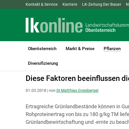
Landwirtschaftskammern:
Kontakt & Service
Karriere
ÖSTERREICH
LK-Zeitung Der Bauer
BGLD
KTN
N
Oberösterreich
Markt & Preise
Pflanzen
(cur
LK Oberösterreich
Pflanzen
Grünland & Futterbau
Diversifizierung
Diese Faktoren beeinflussen di
01.03.2018 | von
DI Matthias Greisberger
Ertragreiche Grünlandbestände können in Gu
Rohproteinertrag von bis zu 180 g/kg TM liefe
Grünlandbewirtschaftung und -ernte zu beac