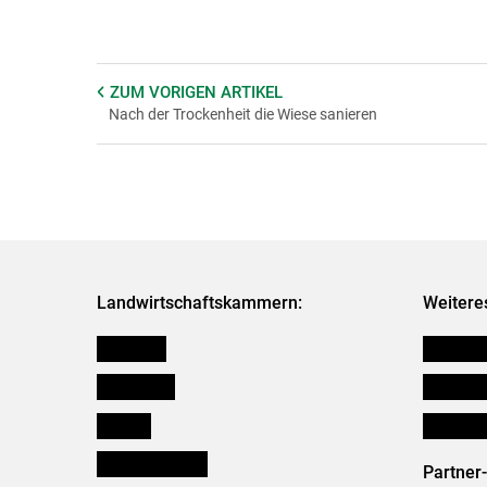
ZUM VORIGEN
ARTIKEL
Nach der Trockenheit die Wiese sanieren
Landwirtschaftskammern:
Weitere
Österreich
Verbänd
Burgenland
Downloa
Kärnten
Initiativ
Niederösterreich
Partner