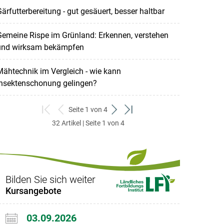
ärfutterbereitung - gut gesäuert, besser haltbar
emeine Rispe im Grünland: Erkennen, verstehen
und wirksam bekämpfen
ähtechnik im Vergleich - wie kann
Insektenschonung gelingen?
Seite 1 von 4
zum
zurück
weiter
zum
32 Artikel | Seite 1 von 4
ersten
zum
zum
letzten
Set
vorigen
nächsten
Set
Set
Set
Bilden Sie sich weiter
Kursangebote
03.09.2026