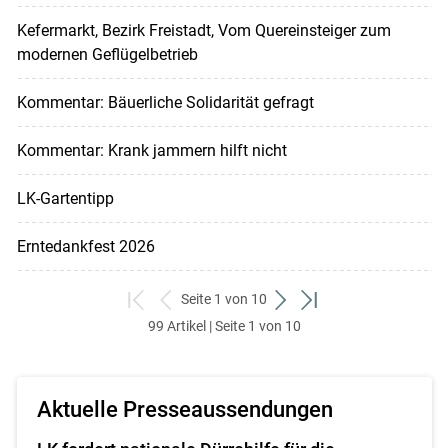
Kefermarkt, Bezirk Freistadt, Vom Quereinsteiger zum
modernen Geflügelbetrieb
Kommentar: Bäuerliche Solidarität gefragt
Kommentar: Krank jammern hilft nicht
LK-Gartentipp
Erntedankfest 2026
Seite 1 von 10
zum
zurück
weiter
zum
99 Artikel | Seite 1 von 10
ersten
zum
zum
letzten
Set
vorigen
nächsten
Set
Set
Set
Aktuelle Presseaussendungen