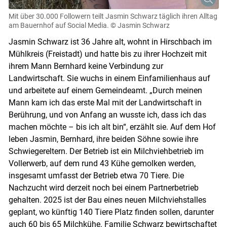
Mit über 30.000 Followern teilt Jasmin Schwarz täglich ihren Alltag
am Bauernhof auf Social Media.
© Jasmin Schwarz
Jasmin Schwarz ist 36 Jahre alt, wohnt in Hirschbach im
Mühlkreis (Freistadt) und hatte bis zu ihrer Hochzeit mit
ihrem Mann Bernhard keine Verbindung zur
Landwirtschaft. Sie wuchs in einem Einfamilienhaus auf
und arbeitete auf einem Gemeindeamt. „Durch meinen
Mann kam ich das erste Mal mit der Landwirtschaft in
Berührung, und von Anfang an wusste ich, dass ich das
machen möchte – bis ich alt bin“, erzählt sie. Auf dem Hof
leben Jasmin, Bernhard, ihre beiden Söhne sowie ihre
Schwiegereltern. Der Betrieb ist ein Milchviehbetrieb im
Vollerwerb, auf dem rund 43 Kühe gemolken werden,
insgesamt umfasst der Betrieb etwa 70 Tiere. Die
Nachzucht wird derzeit noch bei einem Partnerbetrieb
Skip to main content
gehalten. 2025 ist der Bau eines neuen Milchviehstalles
geplant, wo künftig 140 Tiere Platz finden sollen, darunter
auch 60 bis 65 Milchkühe. Familie Schwarz bewirtschaftet