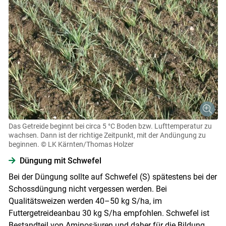
Das Getreide beginnt bei circa 5 °C Boden­ bzw. Lufttemperatur zu
wachsen. Dann ist der richtige Zeitpunkt, mit der Andüngung zu
beginnen.
© LK Kärnten/Thomas Holzer
Düngung mit Schwefel
Bei der Düngung sollte auf Schwefel (S) spätestens bei der
Schossdüngung nicht vergessen werden. Bei
Qualitätsweizen werden 40–50 kg S/​ha, im
Futtergetreideanbau 30 kg S/​ha empfohlen. Schwefel ist
Bestandteil von Aminosäuren und daher für die Bildung