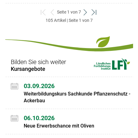
Seite 1 von 7
zum
zurück
weiter
zum
105 Artikel | Seite 1 von 7
ersten
zum
zum
letzten
Set
vorigen
nächsten
Set
Set
Set
Bilden Sie sich weiter
Kursangebote
03.09.2026
Weiterbildungskurs Sachkunde Pflanzenschutz -
Ackerbau
06.10.2026
Neue Erwerbschance mit Oliven