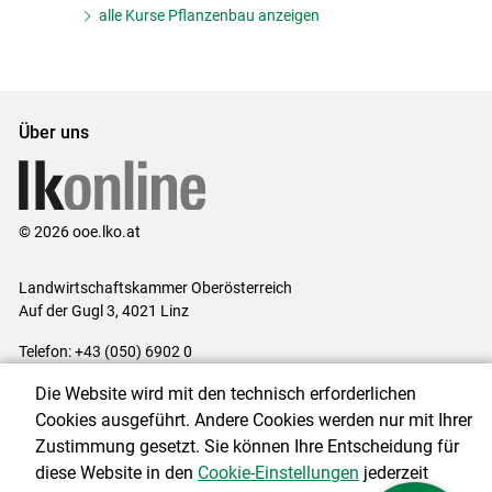
alle Kurse Pflanzenbau anzeigen
Über uns
© 2026 ooe.lko.at
Landwirtschaftskammer Oberösterreich
Auf der Gugl 3, 4021 Linz
Telefon: +43 (050) 6902 0
E-Mail:
office@lk-ooe.at
Die Website wird mit den technisch erforderlichen
Impressum
|
Kontakt
|
Gewinnspiele
|
Datenschutzerklärung
|
Cookies ausgeführt. Andere Cookies werden nur mit Ihrer
Barrierefreiheit
|
Cookie-Einstellungen
Zustimmung gesetzt. Sie können Ihre Entscheidung für
diese Website in den
Cookie-Einstellungen
jederzeit