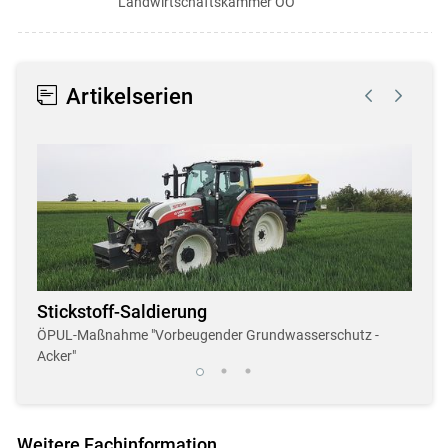
Landwirtschaftskammer OÖ
Artikelserien
Stickstoff-Saldierung
Dro
r
ÖPUL-Maßnahme "Vorbeugender Grundwasserschutz -
Neue,
Acker"
Weitere Fachinformation