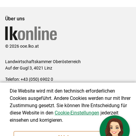
Über uns
© 2026 ooe.lko.at
Landwirtschaftskammer Oberösterreich
Auf der Gugl 3, 4021 Linz
Telefon: +43 (050) 6902 0
E-Mail:
office@lk-ooe.at
Die Website wird mit den technisch erforderlichen
Impressum
|
Kontakt
|
Gewinnspiele
|
Datenschutzerklärung
|
Cookies ausgeführt. Andere Cookies werden nur mit Ihrer
Barrierefreiheit
|
Cookie-Einstellungen
Zustimmung gesetzt. Sie können Ihre Entscheidung für
diese Website in den
Cookie-Einstellungen
jederzeit
einsehen und korrigieren.
NEWSLETTER