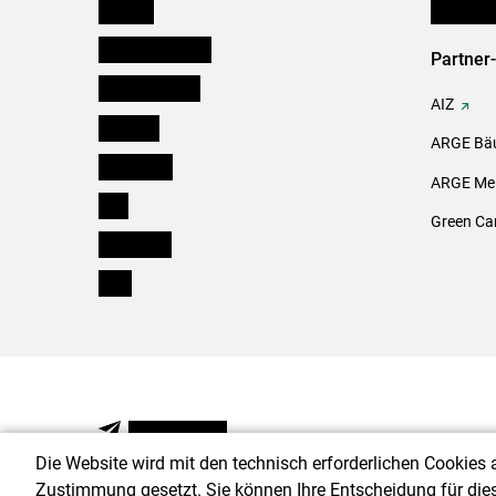
Kärnten
Initiativ
Niederösterreich
Partner
Oberösterreich
AIZ
Salzburg
ARGE Bäu
Steiermark
ARGE Mei
Tirol
Green Ca
Vorarlberg
Wien
NEWSLETTER
Die Website wird mit den technisch erforderlichen Cookies 
Zustimmung gesetzt. Sie können Ihre Entscheidung für die