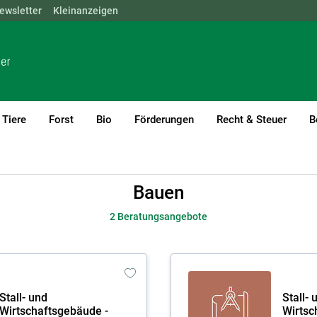
ewsletter
NÖ
OÖ
Kleinanzeigen
SBG
STMK
TIROL
VBG
WIEN
Tiere
Forst
Bio
Förderungen
Recht & Steuer
B
Bauen
2 Beratungsangebote
Skip to main content
Stall- und
Stall- 
Wirtschaftsgebäude -
Wirtsc