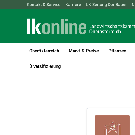
Landwirtschaftskammern:
Kontakt & Service
Karriere
ÖSTERREICH
LK-Zeitung Der Bauer
BGLD
KTN
N
Oberösterreich
Markt & Preise
Pflanzen
LK Oberösterreich
Beratung
Bauen
Diversifizierung