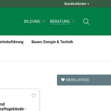
Bundesländer +
QUICK LINKS +
BILDUNG
BERATUNG
etriebsführung
Bauen, Energie & Technik
MERKLISTE
(0)
und
haftsgebäude -