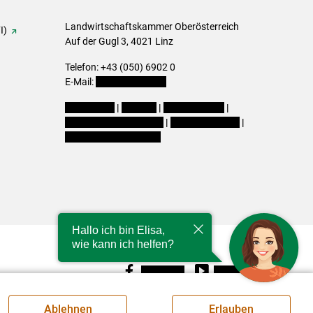
Landwirtschaftskammer Oberösterreich
I)
Auf der Gugl 3, 4021 Linz
Telefon: +43 (050) 6902 0
E-Mail:
office@lk-ooe.at
Impressum
|
Kontakt
|
Gewinnspiele
|
Datenschutzerklärung
|
Barrierefreiheit
|
Cookie-Einstellungen
Hallo ich bin Elisa,
wie kann ich helfen?
Facebook
Youtube
Ablehnen
Erlauben