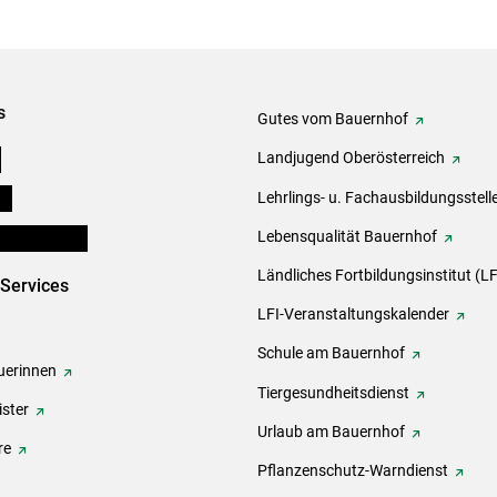
s
Gutes vom Bauernhof
e
Landjugend Oberösterreich
ds
Lehrlings- u. Fachausbildungsstell
en und Partner
Lebensqualität Bauernhof
Ländliches Fortbildungsinstitut (LF
-Services
LFI-Veranstaltungskalender
Schule am Bauernhof
erinnen
Tiergesundheitsdienst
ster
Urlaub am Bauernhof
re
Pflanzenschutz-Warndienst