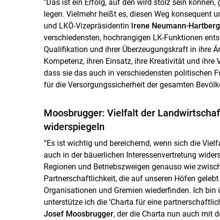
"Das ist ein Erfolg, auf den wird stolz sein können,
legen. Vielmehr heißt es, diesen Weg konsequent un
und LKÖ-Vizepräsidentin
Irene Neumann-Hartberg
verschiedensten, hochrangigen LK-Funktionen ent
Qualifikation und ihrer Überzeugungskraft in ihre Ä
Kompetenz, ihren Einsatz, ihre Kreativität und ihre V
dass sie das auch in verschiedensten politischen F
für die Versorgungssicherheit der gesamten Bevölke
Moosbrugger: Vielfalt der Landwirtschaft
widerspiegeln
“Es ist wichtig und bereichernd, wenn sich die Viel
auch in der bäuerlichen Interessenvertretung wide
Regionen und Betriebszweigen genauso wie zwisch
Partnerschaftlichkeit, die auf unseren Höfen gelebt 
Organisationen und Gremien wiederfinden. Ich bin ü
unterstütze ich die ‘Charta für eine partnerschaftlic
Josef Moosbrugger
, der die Charta nun auch mit 