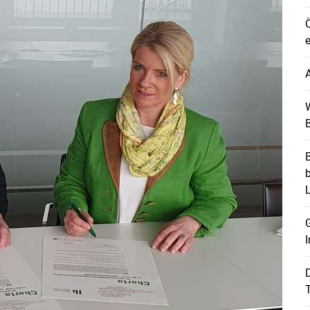
Ö
e
A
W
B
B
G
I
T