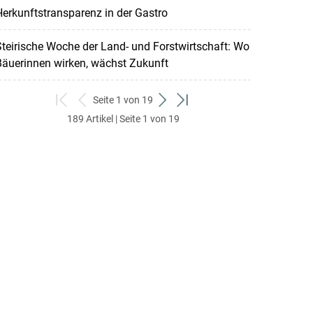
erkunftstransparenz in der Gastro
teirische Woche der Land- und Forstwirtschaft: Wo
Bäuerinnen wirken, wächst Zukunft
Seite 1 von 19
zum
zurück
weiter
zum
189 Artikel | Seite 1 von 19
ersten
zum
zum
letzten
Set
vorigen
nächsten
Set
Set
Set