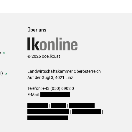
Über uns
e
© 2026 ooe.lko.at
Landwirtschaftskammer Oberösterreich
I)
Auf der Gugl 3, 4021 Linz
Telefon: +43 (050) 6902 0
E-Mail:
office@lk-ooe.at
Impressum
|
Kontakt
|
Gewinnspiele
|
Datenschutzerklärung
|
Barrierefreiheit
|
Cookie-Einstellungen