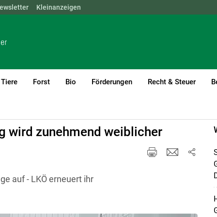
ewsletter
NÖ
OÖ
Kleinanzeigen
SBG
STMK
TIROL
VBG
WIEN
Tiere
Forst
Bio
Förderungen
Recht & Steuer
B
ng wird zunehmend weiblicher
S
D
ge auf - LKÖ erneuert ihr
H