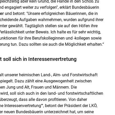
 gleichzeitig aber kein Grund, die Hände in den Schoß zu
d engagiert weiter zu verfolgen", erklärt Bundesbäuerin
er
und betont: "Unsere erfolgreichen Bäuerinnen, die in
scheidende Aufgaben wahrnehmen, wurden aufgrund ihrer
mter gewählt. Tagtäglich stellen sie auf den Höfen ihre
erlässlichkeit unter Beweis. Ich halte es für sehr wichtig,
unktionen für ihre Berufskolleginnen und -kollegen sowie
rung tun. Dazu sollten sie auch die Möglichkeit erhalten.“
 soll sich in Interessenvertretung
falt unserer heimischen Land-, Alm- und Forstwirtschaft
rspiegelt. Dazu zählt eine Ausgewogenheit zwischen
en Jung und Alt, Frauen und Männern. Die
wird, soll sich auch in den land- und forstwirtschaftlichen
berzeugt, dass alle davon profitieren. Von daher
he Interessenvertretung‘“, betont der Präsident der LKÖ,
der neuen Bundesbäuerin unterzeichnet hat, um seine