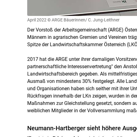
April 2022
© ARGE Bäuerinnen/ C. Jung-Leithner
Der Vorstoß der Arbeitsgemeinschaft (ARGE) Österr
Männern in agrarischen Gremien und Vereinen trägt 
Spitze der Landwirtschaftskammer Österreich (LKÖ
2017 hat die ARGE unter ihrer damaligen Vorsitzen
partnerschaftliche Interessenvertretung" den Ansto
Landwirtschaftsbereich gegeben. Als mittelfristig
Ausmaß von mindestens 30% festgelegt. Alle Land
und Organisationen haben sich seither mit ihrer Unt
Rückfragen innerhalb der LKn zeigen, wurden in de
Maßnahmen zur Gleichstellung gesetzt, sondern au
weiblichen Mitglieder in der Vollversammlung maßg
Neumann-Hartberger sieht höhere Ausge