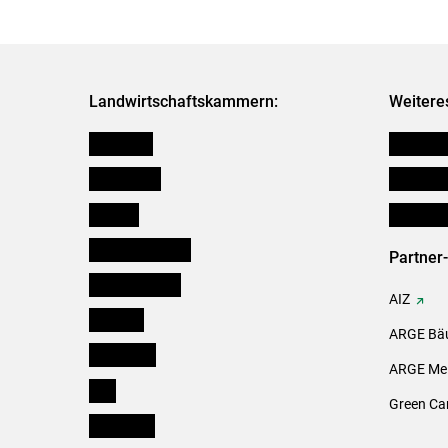
Landwirtschaftskammern:
Weitere
Österreich
Verbänd
Burgenland
Downloa
Kärnten
Initiativ
Niederösterreich
Partner
Oberösterreich
AIZ
Salzburg
ARGE Bäu
Steiermark
ARGE Mei
Tirol
Green Ca
Vorarlberg