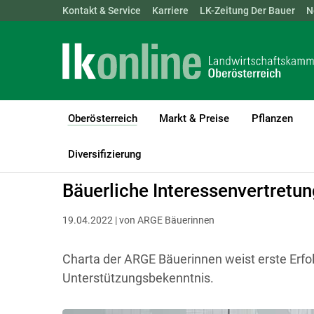
Landwirtschaftskammern:
Kontakt & Service
Karriere
ÖSTERREICH
LK-Zeitung Der Bauer
BGLD
KTN
N
Oberösterreich
Markt & Preise
Pflanzen
(current)1
LK Oberösterreich
Oberösterreich
Diversifizierung
Bäuerliche Interessenvertretu
19.04.2022 | von ARGE Bäuerinnen
Charta der ARGE Bäuerinnen weist erste Erfol
Unterstützungsbekenntnis.