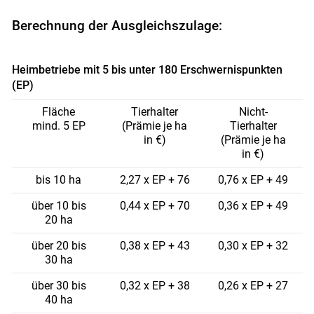
Berechnung der Ausgleichszulage:
Heimbetriebe mit 5 bis unter 180 Erschwernispunkten
(EP)
Fläche
Tierhalter
Nicht-
mind. 5 EP
(Prämie je ha
Tierhalter
in €)
(Prämie je ha
in €)
bis 10 ha
2,27 x EP + 76
0,76 x EP + 49
über 10 bis
0,44 x EP + 70
0,36 x EP + 49
20 ha
über 20 bis
0,38 x EP + 43
0,30 x EP + 32
30 ha
über 30 bis
0,32 x EP + 38
0,26 x EP + 27
Skip to main content
40 ha