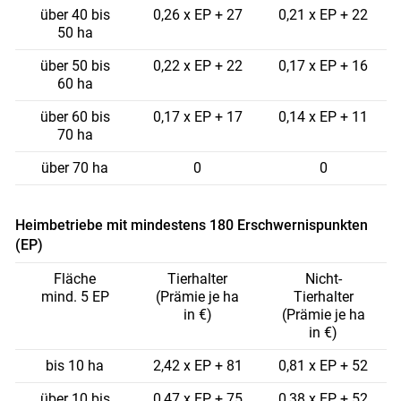
über 40 bis
0,26 x EP + 27
0,21 x EP + 22
50 ha
über 50 bis
0,22 x EP + 22
0,17 x EP + 16
60 ha
über 60 bis
0,17 x EP + 17
0,14 x EP + 11
70 ha
über 70 ha
0
0
Heimbetriebe mit mindestens 180 Erschwernispunkten
(EP)
Fläche
Tierhalter
Nicht-
mind. 5 EP
(Prämie je ha
Tierhalter
in €)
(Prämie je ha
in €)
bis 10 ha
2,42 x EP + 81
0,81 x EP + 52
über 10 bis
0,47 x EP + 75
0,38 x EP + 52