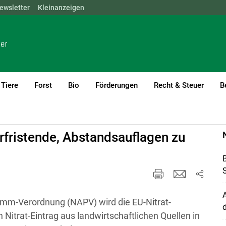
ewsletter
NÖ
OÖ
Kleinanzeigen
SBG
STMK
TIROL
VBG
WIEN
Tiere
Forst
Bio
Förderungen
Recht & Steuer
B
rent)1
fristende, Abstandsauflagen zu
S
ramm-Verordnung (NAPV) wird die EU-Nitrat-
d
n Nitrat-Eintrag aus landwirtschaftlichen Quellen in