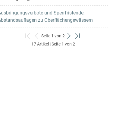
usbringungsverbote und Sperrfristende,
Abstandsauflagen zu Oberflächengewässern
Seite 1 von 2
zum
zurück
weiter
zum
17 Artikel | Seite 1 von 2
ersten
zum
zum
letzten
Set
vorigen
nächsten
Set
Set
Set