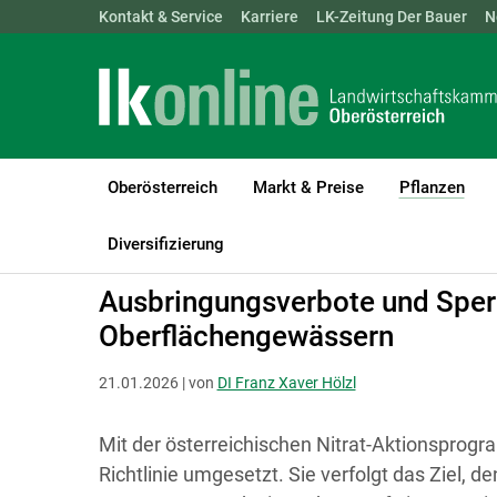
Landwirtschaftskammern:
Kontakt & Service
Karriere
ÖSTERREICH
LK-Zeitung Der Bauer
BGLD
KTN
N
Oberösterreich
Markt & Preise
Pflanzen
(cur
LK Oberösterreich
Pflanzen
NAPV und Ammoniakreduktion
Diversifizierung
Ausbringungsverbote und Sperr
Oberflächengewässern
21.01.2026 | von
DI Franz Xaver Hölzl
Mit der österreichischen Nitrat-Aktionsprog
Richtlinie umgesetzt. Sie verfolgt das Ziel, de