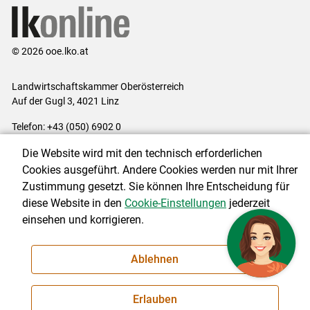
© 2026 ooe.lko.at
Landwirtschaftskammer Oberösterreich
Auf der Gugl 3, 4021 Linz
Telefon: +43 (050) 6902 0
E-Mail:
office@lk-ooe.at
Die Website wird mit den technisch erforderlichen
Impressum
|
Kontakt
|
Gewinnspiele
|
Datenschutzerklärung
|
Cookies ausgeführt. Andere Cookies werden nur mit Ihrer
Barrierefreiheit
|
Cookie-Einstellungen
Zustimmung gesetzt. Sie können Ihre Entscheidung für
diese Website in den
Cookie-Einstellungen
jederzeit
einsehen und korrigieren.
NEWSLETTER
Ablehnen
Erlauben