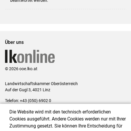
beantwortet werden.
Über uns
© 2026 ooe.lko.at
Landwirtschaftskammer Oberösterreich
Auf der Gugl 3, 4021 Linz
Telefon: +43 (050) 6902 0
E-Mail:
office@lk-ooe.at
Die Website wird mit den technisch erforderlichen
Impressum
|
Kontakt
|
Gewinnspiele
|
Datenschutzerklärung
|
Cookies ausgeführt. Andere Cookies werden nur mit Ihrer
Barrierefreiheit
|
Cookie-Einstellungen
Zustimmung gesetzt. Sie können Ihre Entscheidung für