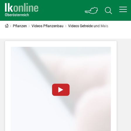
Pflanzen
Videos Pflanzenbau
Videos Getreide und Mais
Zum Abspielen von YouTube-Videos auf
dieser Website müssen Cookies gesetzt
werden
.
Für weitere Informationen lesen Sie bitte
unsere
Datenschutzerklärung
.Sie können Ihre
Entscheidung für diese Website in den Cookie-