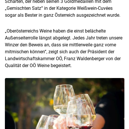
Scharten, der neben seinen 3 Goldmedaillen mit dem
Skip to main content
„Gemischten Satz“ in der Kategorie Weißwein-Cuvées
sogar als Bester in ganz Österreich ausgezeichnet wurde.
„Oberösterreichs Weine haben die einst belächelte
Außenseiterrolle längst abgelegt. Jedes Jahr treten unsere
Winzer den Beweis an, dass sie mittlerweile ganz vorne
mitmischen können“, zeigt sich auch der Präsident der
Landwirtschaftskammer OÖ, Franz Waldenberger von der
Qualität der OÖ Weine begeistert.