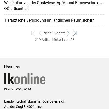
Weinkultur von der Obstwiese: Apfel- und Birnenweine aus
OÖ präsentiert
Tierärztliche Versorgung im ländlichen Raum sichern
Seite 1 von 22
zum
zurück
weiter
zum
219 Artikel | Seite 1 von 22
ersten
zum
zum
letzten
Set
vorigen
nächsten
Set
Set
Set
Über uns
© 2026 ooe.lko.at
Landwirtschaftskammer Oberösterreich
Auf der Gugl 3, 4021 Linz