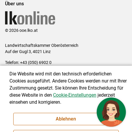
Über uns
© 2026 ooe.lko.at
Landwirtschaftskammer Oberösterreich
Auf der Gugl 3, 4021 Linz
Telefon: +43 (050) 6902 0
E-Mail:
office@lk-ooe.at
Die Website wird mit den technisch erforderlichen
Impressum
|
Kontakt
|
Gewinnspiele
|
Datenschutzerklärung
|
Cookies ausgeführt. Andere Cookies werden nur mit Ihrer
Barrierefreiheit
|
Cookie-Einstellungen
Zustimmung gesetzt. Sie können Ihre Entscheidung für
diese Website in den
Cookie-Einstellungen
jederzeit
einsehen und korrigieren.
NEWSLETTER
Ablehnen