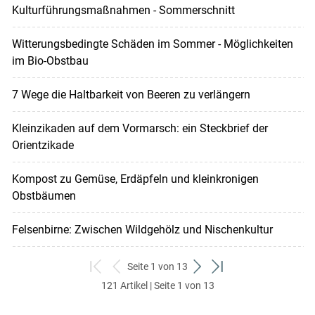
Kulturführungsmaßnahmen - Sommerschnitt
Witterungsbedingte Schäden im Sommer - Möglichkeiten
im Bio-Obstbau
7 Wege die Haltbarkeit von Beeren zu verlängern
Kleinzikaden auf dem Vormarsch: ein Steckbrief der
Orientzikade
Kompost zu Gemüse, Erdäpfeln und kleinkronigen
Obstbäumen
Felsenbirne: Zwischen Wildgehölz und Nischenkultur
Seite 1 von 13
zum
zurück
weiter
zum
121 Artikel | Seite 1 von 13
ersten
zum
zum
letzten
Set
vorigen
nächsten
Set