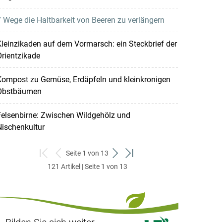
 Wege die Haltbarkeit von Beeren zu verlängern
leinzikaden auf dem Vormarsch: ein Steckbrief der
rientzikade
Kompost zu Gemüse, Erdäpfeln und kleinkronigen
Obstbäumen
elsenbirne: Zwischen Wildgehölz und
ischenkultur
Seite 1 von 13
zum
zurück
weiter
zum
121 Artikel | Seite 1 von 13
ersten
zum
zum
letzten
Set
vorigen
nächsten
Set
Set
Set