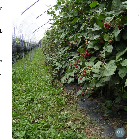
e
lb
r
e