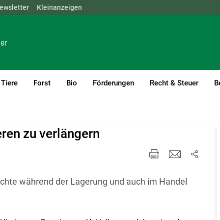
ewsletter
NÖ
OÖ
Kleinanzeigen
SBG
STMK
TIROL
VBG
WIEN
Tiere
Forst
Bio
Förderungen
Recht & Steuer
B
rent)1
ren zu verlängern
üchte während der Lagerung und auch im Handel