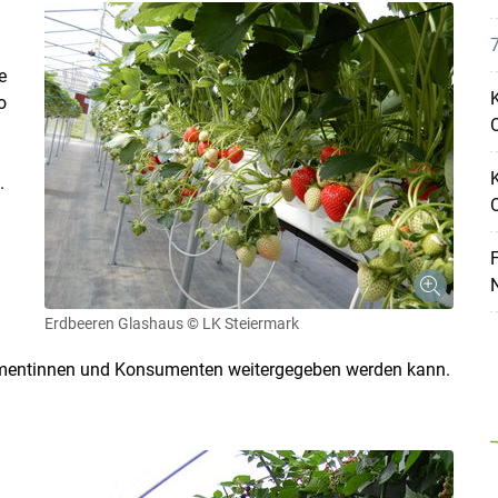
7
e
K
o
O
.
Skip to main content
F
N
n
Erdbeeren Glashaus
© LK Steiermark
sumentinnen und Konsumenten weitergegeben werden kann.