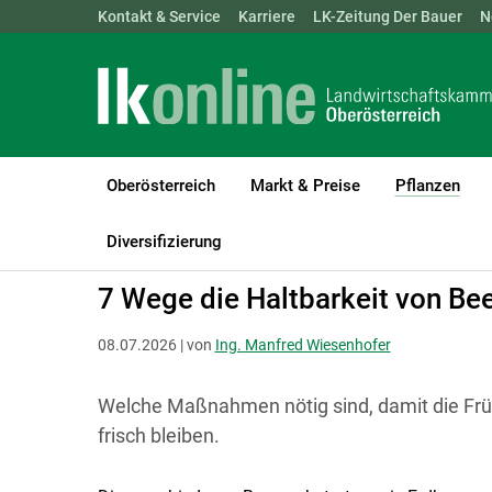
Landwirtschaftskammern:
Kontakt & Service
Karriere
ÖSTERREICH
LK-Zeitung Der Bauer
BGLD
KTN
N
Oberösterreich
Markt & Preise
Pflanzen
(cur
LK Oberösterreich
Pflanzen
Obstbau
Diversifizierung
7 Wege die Haltbarkeit von Bee
08.07.2026 | von
Ing. Manfred Wiesenhofer
Welche Maßnahmen nötig sind, damit die Fr
frisch bleiben.