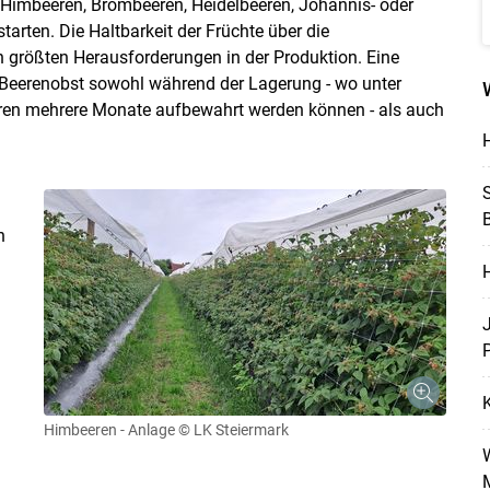
 Himbeeren, Brombeeren, Heidelbeeren, Johannis- oder
arten. Die Haltbarkeit der Früchte über die
n größten Herausforderungen in der Produktion. Eine
Beerenobst sowohl während der Lagerung - wo unter
ren mehrere Monate aufbewahrt werden können - als auch
H
S
B
n
H
P
Himbeeren - Anlage
© LK Steiermark