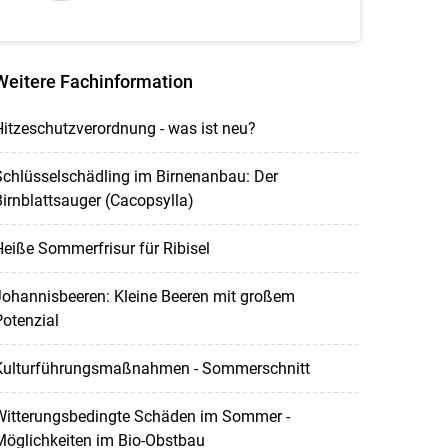
Weitere Fachinformation
itzeschutzverordnung - was ist neu?
chlüsselschädling im Birnenanbau: Der
irnblattsauger (Cacopsylla)
eiße Sommerfrisur für Ribisel
Johannisbeeren: Kleine Beeren mit großem
otenzial
Kulturführungsmaßnahmen - Sommerschnitt
Witterungsbedingte Schäden im Sommer -
Möglichkeiten im Bio-Obstbau