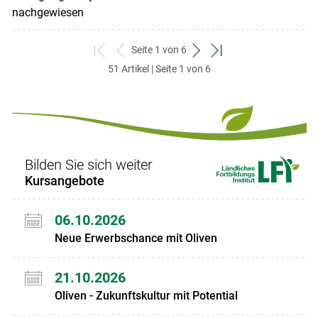
nachgewiesen
Seite 1 von 6
zum
zurück
weiter
zum
51 Artikel | Seite 1 von 6
ersten
zum
zum
letzten
Set
vorigen
nächsten
Set
Set
Set
Bilden Sie sich weiter
Kursangebote
06.10.2026
Neue Erwerbschance mit Oliven
21.10.2026
Oliven - Zukunftskultur mit Potential