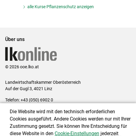
alle Kurse Pflanzenschutz anzeigen
Über uns
© 2026 ooe.lko.at
Landwirtschaftskammer Oberösterreich
Auf der Gugl 3, 4021 Linz
Telefon: +43 (050) 6902 0
E-Mail:
office@lk-ooe.at
Die Website wird mit den technisch erforderlichen
Impressum
|
Kontakt
|
Gewinnspiele
|
Datenschutzerklärung
|
Cookies ausgeführt. Andere Cookies werden nur mit Ihrer
Barrierefreiheit
|
Cookie-Einstellungen
Zustimmung gesetzt. Sie können Ihre Entscheidung für
diese Website in den
Cookie-Einstellungen
jederzeit