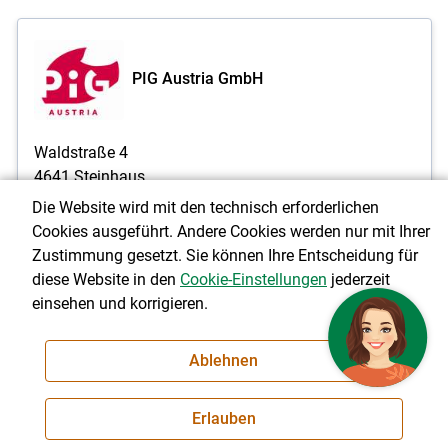
PIG Austria GmbH
Waldstraße 4
4641 Steinhaus
Die Website wird mit den technisch erforderlichen
T 07242/27884-0
Cookies ausgeführt. Andere Cookies werden nur mit Ihrer
E:
office@pig.at
Zustimmung gesetzt. Sie können Ihre Entscheidung für
I:
www.pig.at
diese Website in den
Cookie-Einstellungen
jederzeit
einsehen und korrigieren.
Besamungsstation Steinhaus
Ablehnen
T 07242/27884-0
E:
steinhaus@pig.at
I:
www.pig.at
Erlauben