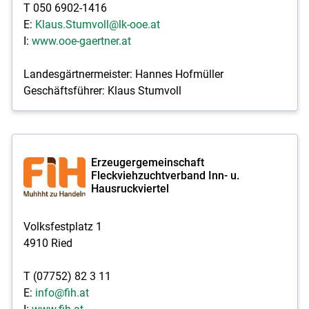
T 050 6902-1416
E:
Klaus.Stumvoll@lk-ooe.at
I:
www.ooe-gaertner.at
Landesgärtnermeister: Hannes Hofmüller
Geschäftsführer: Klaus Stumvoll
Erzeugergemeinschaft
Fleckviehzuchtverband Inn- u.
Hausruckviertel
Volksfestplatz 1
4910 Ried
T (07752) 82 3 11
E:
info@fih.at