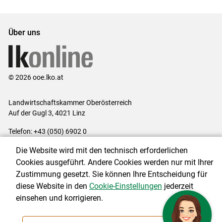
Über uns
© 2026 ooe.lko.at
Landwirtschaftskammer Oberösterreich
Auf der Gugl 3, 4021 Linz
Telefon: +43 (050) 6902 0
E-Mail:
office@lk-ooe.at
Die Website wird mit den technisch erforderlichen
Impressum
|
Kontakt
|
Gewinnspiele
|
Datenschutzerklärung
|
Cookies ausgeführt. Andere Cookies werden nur mit Ihrer
Barrierefreiheit
|
Cookie-Einstellungen
Zustimmung gesetzt. Sie können Ihre Entscheidung für
diese Website in den
Cookie-Einstellungen
jederzeit
einsehen und korrigieren.
NEWSLETTER