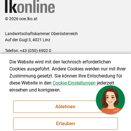
© 2026 ooe.lko.at
Landwirtschaftskammer Oberösterreich
Auf der Gugl 3, 4021 Linz
Telefon: +43 (050) 6902 0
E-Mail:
office@lk-ooe.at
Die Website wird mit den technisch erforderlichen
Impressum
|
Kontakt
|
Gewinnspiele
|
Datenschutzerklärung
|
Cookies ausgeführt. Andere Cookies werden nur mit Ihrer
Barrierefreiheit
|
Cookie-Einstellungen
Zustimmung gesetzt. Sie können Ihre Entscheidung für
diese Website in den
Cookie-Einstellungen
jederzeit
einsehen und korrigieren.
NEWSLETTER
Ablehnen
Erlauben