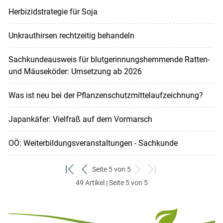
Herbizidstrategie für Soja
Unkrauthirsen rechtzeitig behandeln
Sachkundeausweis für blutgerinnungshemmende Ratten-
und Mäuseköder: Umsetzung ab 2026
Was ist neu bei der Pflanzenschutzmittelaufzeichnung?
Japankäfer: Vielfraß auf dem Vormarsch
OÖ: Weiterbildungsveranstaltungen - Sachkunde
Seite 5 von 5
zum
zurück
weiter
zum
49 Artikel | Seite 5 von 5
ersten
zum
zum
letzten
Set
vorigen
nächsten
Set
Set
Set