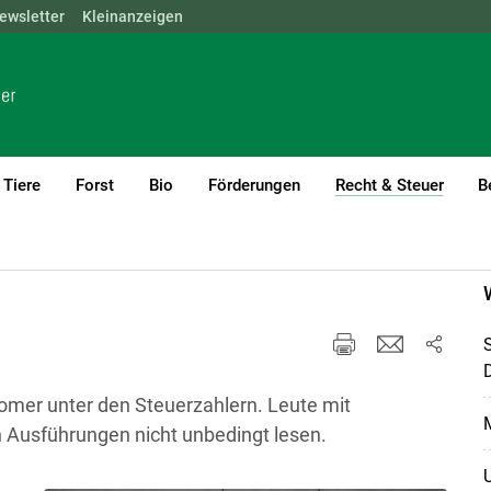
ewsletter
NÖ
OÖ
Kleinanzeigen
SBG
STMK
TIROL
VBG
WIEN
Tiere
Forst
Bio
Förderungen
Recht & Steuer
B
(curre
comer unter den Steuerzahlern. Leute mit
 Ausführungen nicht unbedingt lesen.