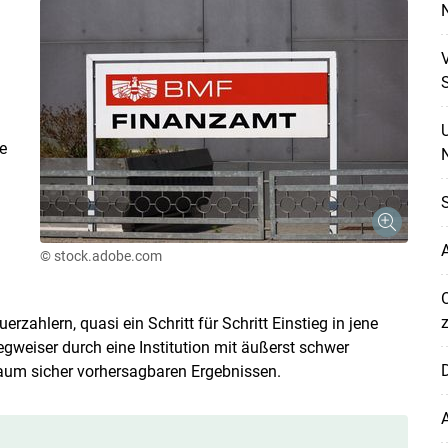
V
S
e
N
S
A
© stock.adobe.com
erzahlern, quasi ein Schritt für Schritt Einstieg in jene
egweiser durch eine Institution mit äußerst schwer
D
 kaum sicher vorhersagbaren Ergebnissen.