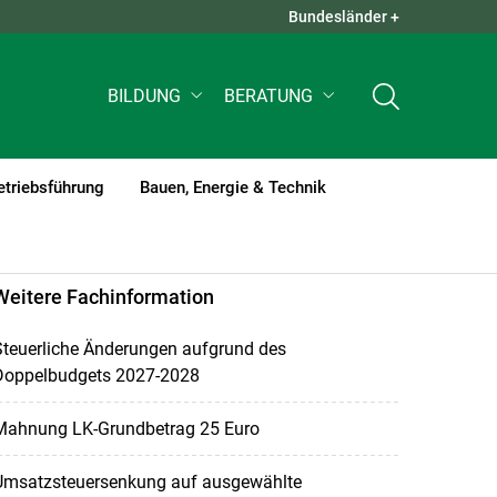
Bundesländer +
QUICK LINKS +
BILDUNG
BERATUNG
etriebsführung
Bauen, Energie & Technik
nt)1
Weitere Fachinformation
Steuerliche Änderungen aufgrund des
Doppelbudgets 2027-2028
Mahnung LK-Grundbetrag 25 Euro
Umsatzsteuersenkung auf ausgewählte