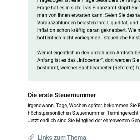
Fragebogen ist eine Frage besonders verfängl
Frage hat es in sich: Das Finanzamt klopft Si
man von Ihnen erwarten kann. Seien Sie deshal
Vorauszahlungen belasten Ihre Liquidität, un
Inflation schon kräftig daran geknabbert. Wie m
hoffentlich nicht vorliegende - steuerliche Finst
Wer ist eigentlich in den unzähligen Amtsstub
Anfang ist es das „Infocenter“, dort werden Si
bestimmt, welcher Sachbearbeiter (Referent) für
Die erste Steuernummer
Irgendwann, Tage, Wochen später, bekommen Sie Po
höchstpersönlichen Steuernummer. Termingerecht w
Jetzt endlich sind Sie Mitglied der ehrenwerten Ge
Links zum Thema