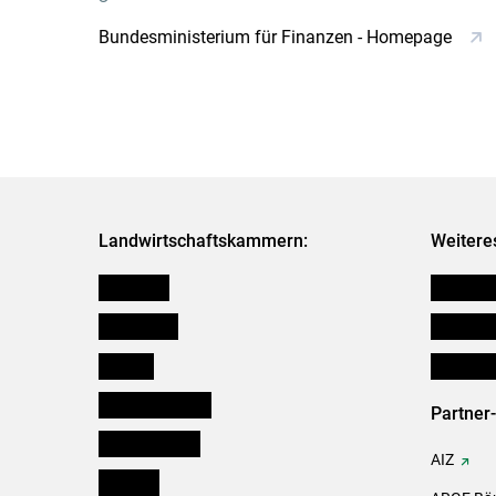
Bundesministerium für Finanzen - Homepage
Landwirtschaftskammern:
Weitere
Österreich
Verbänd
Burgenland
Downloa
Kärnten
Initiativ
Niederösterreich
Partner
Oberösterreich
AIZ
Salzburg