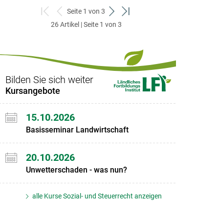
Seite 1 von 3
zum
zurück
weiter
zum
26 Artikel | Seite 1 von 3
ersten
zum
zum
letzten
Set
vorigen
nächsten
Set
Set
Set
Bilden Sie sich weiter
Kursangebote
15.10.2026
Basisseminar Landwirtschaft
20.10.2026
Unwetterschaden - was nun?
alle Kurse Sozial- und Steuerrecht anzeigen