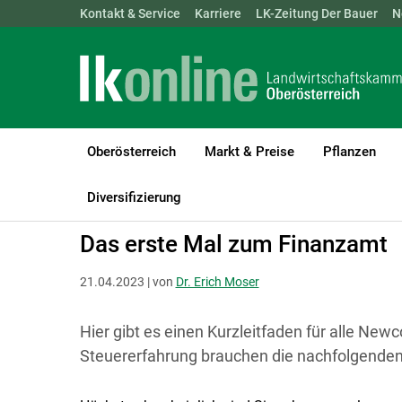
Landwirtschaftskammern:
Kontakt & Service
Karriere
ÖSTERREICH
LK-Zeitung Der Bauer
BGLD
KTN
N
Oberösterreich
Markt & Preise
Pflanzen
LK Oberösterreich
Recht & Steuer
Steuer
Diversifizierung
Das erste Mal zum Finanzamt
21.04.2023 | von
Dr. Erich Moser
Hier gibt es einen Kurzleitfaden für alle New
Steuererfahrung brauchen die nachfolgenden